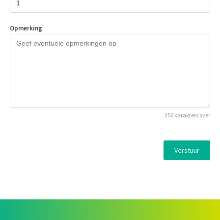
Opmerking
250 karakters over
Verstuur