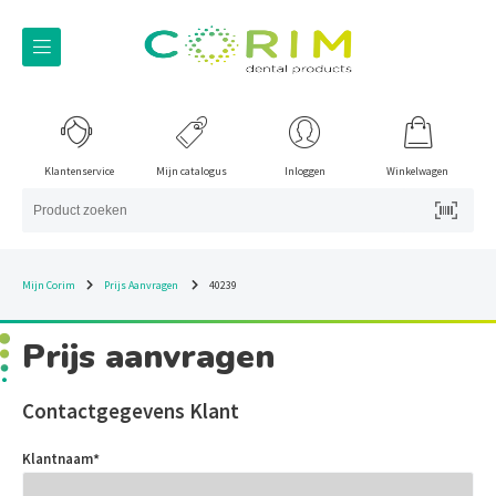
Klantenservice
Mijn catalogus
Inloggen
Winkelwagen
Mijn Corim
Prijs Aanvragen
40239
Prijs aanvragen
Contactgegevens Klant
Klantnaam
*