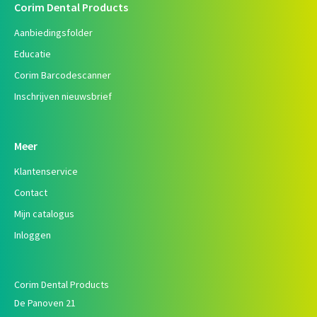
Corim Dental Products
Aanbiedingsfolder
Educatie
Corim Barcodescanner
Inschrijven nieuwsbrief
Meer
Klantenservice
Contact
Mijn catalogus
Inloggen
Corim Dental Products
De Panoven 21