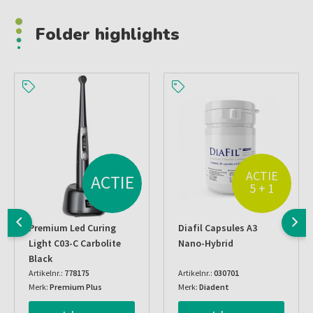
Folder highlights
ACTIE
ACTIE
5 + 1
Premium Led Curing
Diafil Capsules A3
Light C03-C Carbolite
Nano-Hybrid
Black
Artikelnr.:
778175
Artikelnr.:
030701
Merk:
Premium Plus
Merk:
Diadent