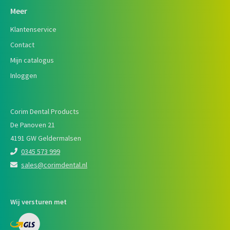
Meer
Klantenservice
Contact
Mijn catalogus
Inloggen
Corim Dental Products
De Panoven 21
4191 GW Geldermalsen
0345 573 999
sales@corimdental.nl
Wij versturen met