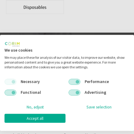
We use cookies
We may place these for analysis of our visitor data, to improve our website, show
personalised content and to give you a great website experience. For more
information about the cookies we use open the settings.
Necessary
Performance
Functional
Advertising
No, adjust
Save selection
Corim Barcodescanner
Accept all
Het bestellen van uw verbruiksmaterialen kan