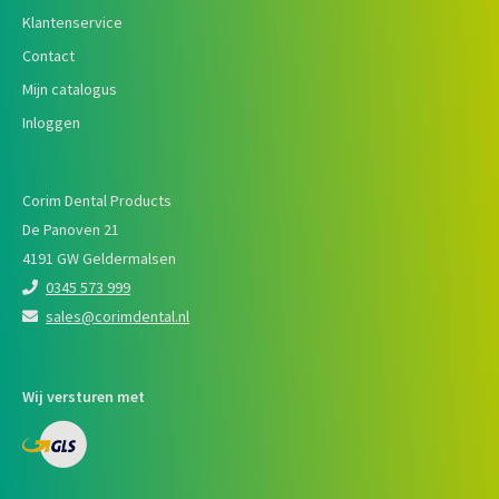
Klantenservice
Contact
Mijn catalogus
Inloggen
Corim Dental Products
De Panoven 21
4191 GW Geldermalsen
0345 573 999
sales@corimdental.nl
Wij versturen met