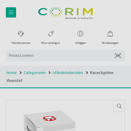
Klantenservice
Mijn catalogus
Inloggen
Winkelwagen
Home
Categorieën
Afdrukmaterialen
Racestyptine
Vloeistof