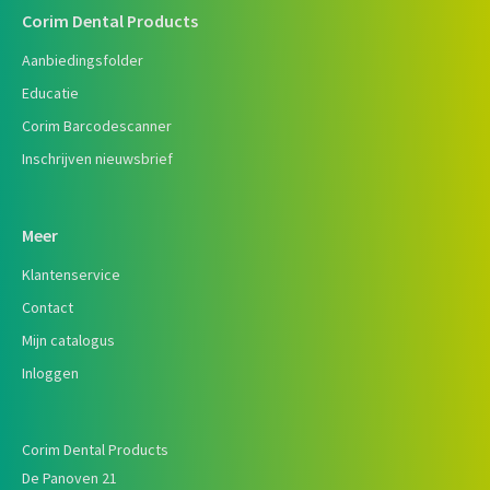
Corim Dental Products
Aanbiedingsfolder
Educatie
Corim Barcodescanner
Inschrijven nieuwsbrief
Meer
Klantenservice
Contact
Mijn catalogus
Inloggen
Corim Dental Products
De Panoven 21