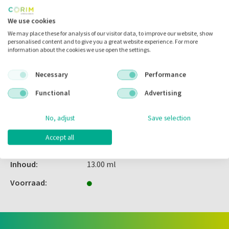
Inloggen
We use cookies
We may place these for analysis of our visitor data, to improve our website, show
personalised content and to give you a great website experience. For more
information about the cookies we use open the settings.
Zet in
mijn catalogus
Necessary
Performance
Zet in
mijn barcodes
Functional
Advertising
Artikelnr.:
037193
No, adjust
Save selection
Merk:
Septodont
Accept all
Code fabrikant:
0165J
Inhoud:
13.00 ml
Voorraad: