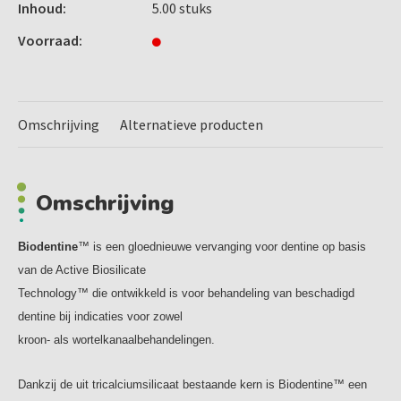
De mechanische eigenschappen van Biodentine™ vervangen
Inhoud:
5.00 stuks
die van mineraal trioxide aggregaat en
Voorraad:
glasionomeercement en maken het geschikt voor
endodontische herstel- en restauratieve behandelingen.
Biodentine™ kan veilig worden gebruikt als reconstructief
Omschrijving
Alternatieve producten
bulkmateriaal bij directe en
indirecte pulpa-overkappingen, pulpotomieën en diepe
caviteiten.
Omschrijving
Biodentine™ kan gebruikt worden als tijdelijke
glazuurrestauratie.
Biodentine
™ is een gloednieuwe vervanging voor dentine op basis
De definitieve esthetische restauratie wordt uitgevoerd
van de Active Biosilicate
met een composiet.
Technology™ die ontwikkeld is voor behandeling van beschadigd
Ook kan het in het wortelkanaal worden gebruikt bij
dentine bij indicaties voor zowel
endodontische herstelbehandelingen zoals perforaties,
kroon- als wortelkanaalbehandelingen.
inwendige/uitwendigeresorptie, apexificatie en retrograde
vullingen.
Dankzij de uit tricalciumsilicaat bestaande kern is Biodentine™ een