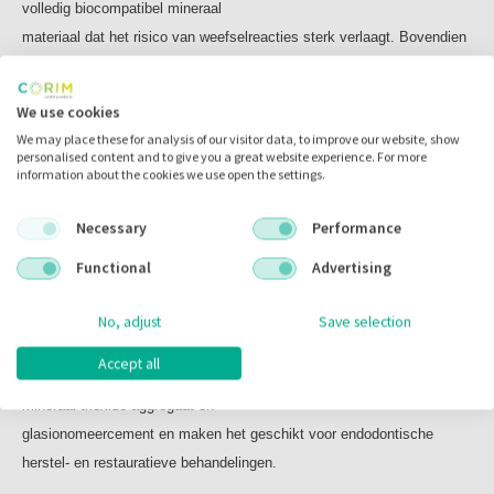
volledig biocompatibel mineraal
Inhoud:
materiaal dat het risico van weefselreacties sterk verlaagt. Bovendien
trial pack met 5 capsulen en 5 verpakkingen met een enkele
is het een bioactief materiaal
vloeistof.
dat reactionaire dentinogenese bevordert voorbehoud van de vitaliteit
We use cookies
van de pulpa.
We may place these for analysis of our visitor data, to improve our website, show
personalised content and to give you a great website experience. For more
information about the cookies we use open the settings.
Biodentine™ heeft geen surface conditioning en geen bonding nodig.
Het vertoont uitstekende
Necessary
Performance
afdekeigenschappen op basis waarvan de kans op klinische gebreken
door percolatie van bacteriën
Functional
Advertising
afneemt en daarmee wordt het wegblijven van postoperatieve
No, adjust
Save selection
gevoeligheid gegarandeerd.
Accept all
De mechanische eigenschappen van Biodentine™ vervangen die van
mineraal trioxide aggregaat en
glasionomeercement en maken het geschikt voor endodontische
herstel- en restauratieve behandelingen.