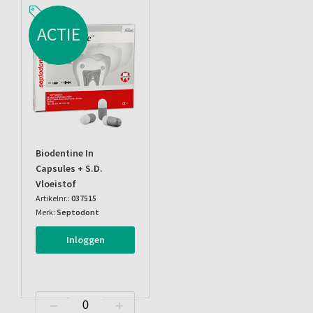
ACTIE
Biodentine In
Capsules + S.d.
Vloeistof
Artikelnr.:
037515
Merk:
Septodont
Inloggen