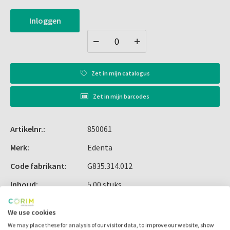
Inloggen
Zet in
mijn catalogus
Zet in
mijn barcodes
Artikelnr.:
850061
Merk:
Edenta
Code fabrikant:
G835.314.012
Inhoud:
5.00 stuks
Voorraad:
We use cookies
We may place these for analysis of our visitor data, to improve our website, show