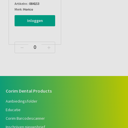
Artikelnr.:
084153
Merk:
Horico
Inloggen
Corim Dental Products
Aanbiedingsfolder
Educatie
Corim Barcodescanner
Inschrijven nieuwsbrief