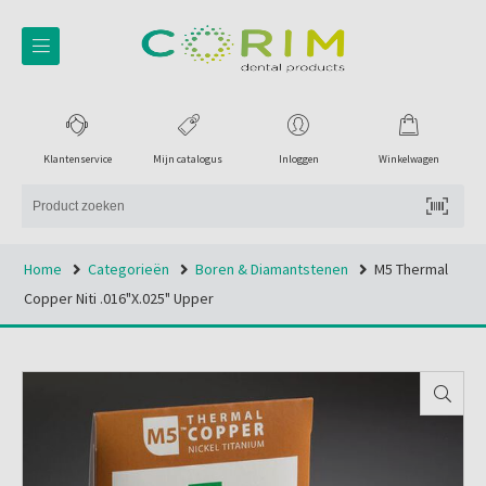
Klantenservice
Mijn catalogus
Inloggen
Winkelwagen
Home
Categorieën
Boren & Diamantstenen
M5 Thermal
Copper Niti .016"x.025" Upper