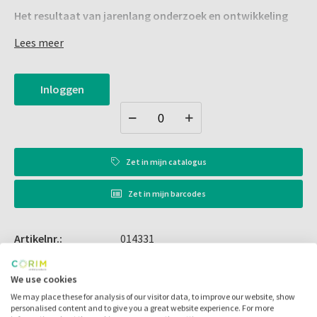
Het resultaat van jarenlang onderzoek en ontwikkeling
Thermische warmte geactiveerd
Lees meer
Zachtere laadkrachten voor eenvoudiger aangrijpen
Nauwkeurige temperatuurtransformatie bij 35° C
Inloggen
Consistente en voorspelbare tandbewegingskrachten
Beschikbare opties
Optionele voorgeladen stops
Verkrijgbaar in alle 33 boogvormen
Zet in
mijn catalogus
Elke partij draad wordt voortdurend en nauwgezet getest
Zet in
mijn barcodes
en 100% eindinspectie uitgevoerd, zodat de
prestatiekenmerken kunnen worden gegarandeerd.
Artikelnr.:
014331
Merk:
G&H Orthodontics
We use cookies
Code fabrikant:
M5EFU3625
We may place these for analysis of our visitor data, to improve our website, show
personalised content and to give you a great website experience. For more
Inhoud:
25.00 stuks