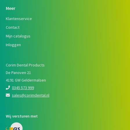
Meer
Klantenservice
Contact
Mijn catalogus
Inloggen
Corim Dental Products
De Panoven 21
4191 GW Geldermalsen
0345 573 999
sales@corimdental.nl
Wij versturen met