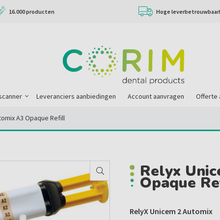
16.000 producten
Hoge leverbetrouwbaar
scanner
Leveranciers aanbiedingen
Account aanvragen
Offerte
tomix A3 Opaque Refill
Relyx Uni
Opaque Ref
RelyX Unicem 2 Automix