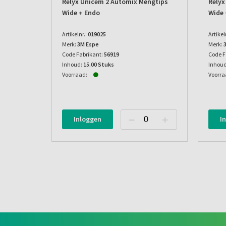
Relyx Unicem 2 Automix Mengtips
Relyx
Wide + Endo
Wide 
Artikelnr.:
019025
Artikel
Merk:
3M Espe
Merk:
Code Fabrikant:
56919
Code F
Inhoud:
15.00 Stuks
Inhoud
Voorraad:
Voorra
Inloggen
I