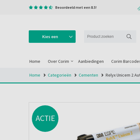
Beoordeeld met een 8.5!
Kies een
categorie
Home
Over Corim
Aanbiedingen
Corim Barcode
Home
Categorieën
Cementen
Relyx Unicem 2 Au
ACTIE