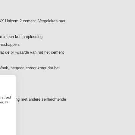
kleur: A3 Opaque
1 spuitje van 8,5 gram
15 mengtips (regular)
RelyX Unicem 2 cement. Vergeleken met
5 mengtips (wide)
5 endo-tips
n in een koffie oplossing.
genschappen.
at de pH-waarde van het het cement
ofoob, hetgeen ervoor zorgt dat het
ts.
onalised
vergelijking met andere zelfhechtende
ookies
tauratie