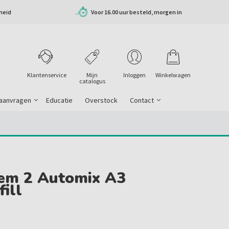
heid
Voor 16.00 uur besteld, morgen in
huis
Klantenservice
Mijn
Inloggen
Winkelwagen
catalogus
 aanvragen
Educatie
Overstock
Contact
cem 2 Automix A3
ill