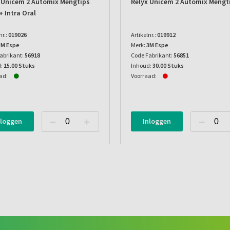
 Unicem 2 Automix Mengtips
Relyx Unicem 2 Automix Mengt
+ Intra Oral
nr.:
019026
Artikelnr.:
019912
3M Espe
Merk:
3M Espe
abrikant:
56918
Code Fabrikant:
56851
:
15.00 Stuks
Inhoud:
30.00 Stuks
ad:
Voorraad:
nloggen
Inloggen