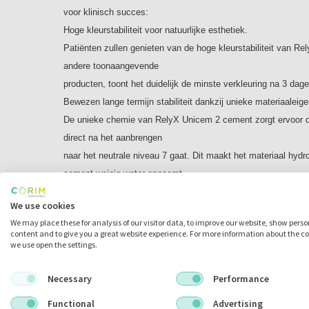
voor klinisch succes:
Hoge kleurstabiliteit voor natuurlijke esthetiek.
Patiënten zullen genieten van de hoge kleurstabiliteit van 
andere toonaangevende
producten, toont het duidelijk de minste verkleuring na 3 dage
Bewezen lange termijn stabiliteit dankzij unieke materiaalei
De unieke chemie van RelyX Unicem 2 cement zorgt ervoor d
direct na het aanbrengen
naar het neutrale niveau 7 gaat. Dit maakt het materiaal hydr
cement weinig water opneemt.
RelyX Unicem blijft geheel intact na thermocycling stress tes
We use cookies
Uitstekende hechtsterkte.
We may place these for analysis of our visitor data, to improve our website, show pers
RelyX Unicem 2 cement biedt u uitstekende hechtsterktes in 
content and to give you a great website experience. For more information about the c
we use open the settings.
cementen, zowel op dentine
als glazuur. Patiënten profiteren van een langdurig zekere res
Necessary
Performance
Inhoud:
kleur: A3 Opaque
Functional
Advertising