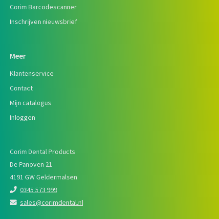
Corim Barcodescanner
Inschrijven nieuwsbrief
Meer
Klantenservice
Contact
Mijn catalogus
Inloggen
Corim Dental Products
De Panoven 21
4191 GW Geldermalsen
0345 573 999
sales@corimdental.nl