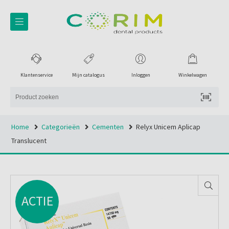
Klantenservice
Mijn catalogus
Inloggen
Winkelwagen
Home
Categorieën
Cementen
Relyx Unicem Aplicap
Translucent
ACTIE