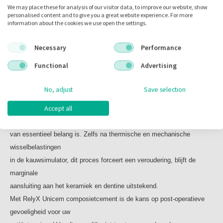
stappen, zoals etsen, primen en bonden, niet meer hoeft te doen. Met
We may place these for analysis of our visitor data, to improve our website, show
namelijk niet eerst het element
personalised content and to give you a great website experience. For more
RelyX Unicem
te etsen, primen en bonden noch de stiften te primen of te
information about the cookies we use open the settings.
composietcement kunt u definitieve restauraties van metaal, keramiek
silaniseren. De ideale
combinatie die u tijd bespaart en zorgt voor degelijke
en kunsthars op eenvoudige
Necessary
Performance
restauraties.
en esthetische wijze definitief vastzetten. Het cement is dual-cure,
Functional
Advertising
U kunt het cement van de bodem van het kanaal tot aan de
waardoor u het
materiaal zowel
top aanbrengen met de speciaal ontworpen
met licht als chemisch kunt laten uitharden.
No, adjust
Save selection
verlengcanule (elongation tip). Als u de canule in het
Uitstekende marginale betrouwbaarheid
cementeermateriaal houdt is de kans op luchtbellen
Accept all
U weet als geen ander dat voor een lange levensduur van uw
en leemtes
minimaal, waardoor de sterkte van de
restauraties de randafdichting
restauratie toeneemt. De verlengcanule maakt de totale
van essentieel belang is. Zelfs na thermische en mechanische
procedure sneller,
eenvoudiger en betrouwbaarder.
wisselbelastingen
Inhoud:
in de kauwsimulator, dit proces forceert een veroudering, blijft de
50 capsules Translucent
marginale
10 Elongation tips
aansluiting aan het keramiek en dentine uitstekend.
Met RelyX Unicem composietcement is de kans op post-operatieve
gevoeligheid voor uw