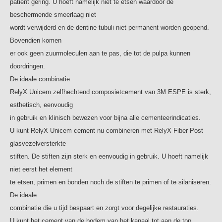
patiënt gering. U hoeft namelijk niet te etsen waardoor de
beschermende smeerlaag niet
wordt verwijderd en de dentine tubuli niet permanent worden geopend.
Bovendien komen
er ook geen zuurmoleculen aan te pas, die tot de pulpa kunnen
doordringen.
De ideale combinatie
RelyX Unicem zelfhechtend composietcement van 3M ESPE is sterk,
esthetisch, eenvoudig
in gebruik en klinisch bewezen voor bijna alle cementeerindicaties.
U kunt RelyX Unicem cement nu combineren met RelyX Fiber Post
glasvezelversterkte
stiften. De stiften zijn sterk en eenvoudig in gebruik. U hoeft namelijk
niet eerst het element
te etsen, primen en bonden noch de stiften te primen of te silaniseren.
De ideale
combinatie die u tijd bespaart en zorgt voor degelijke restauraties.
U kunt het cement van de bodem van het kanaal tot aan de top