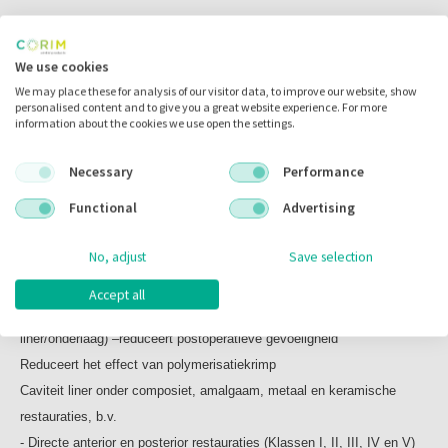
Vitrebond Plus Lichtuithardend glasionomeer
liner/onderlaag Single Pack
Omschrijving
1 Clicker Dispenser 10 gram
We use cookies
mengblok
We may place these for analysis of our visitor data, to improve our website, show
Instructies
personalised content and to give you a great website experience. For more
information about the cookies we use open the settings.
Omschrijving
Techniekkaart
Necessary
Performance
Vitrebond Plus Lichtuithardend glasionomeer liner/onderlaag
Functional
Advertising
Van een wereldwijde leider in glasionomeer onderlagen, biedt deze
handige nieuwe pasta-vloeistof formule
No, adjust
Save selection
een uitstekende bescherming en nauwkeurige dosering.
Nauwkeurig, eenvoudig en schoon. Klik, mengen en appliceerbaar.
Accept all
Lage microlekkage (vergeleken met de originele Vitrebond™
liner/onderlaag) –reduceert postoperatieve gevoeligheid
Reduceert het effect van polymerisatiekrimp
Caviteit liner onder composiet, amalgaam, metaal en keramische
restauraties, b.v.
- Directe anterior en posterior restauraties (Klassen I, II, III, IV en V)