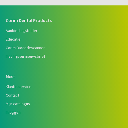
Corim Dental Products
Aanbiedingsfolder
Educatie
Corim Barcodescanner
Inschrijven nieuwsbrief
Meer
Klantenservice
Contact
Mijn catalogus
Inloggen