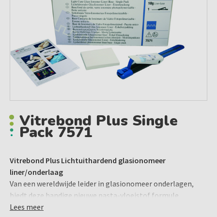
Vitrebond Plus Single
Pack 7571
Vitrebond Plus Lichtuithardend glasionomeer
liner/onderlaag
Van een wereldwijde leider in glasionomeer onderlagen,
biedt deze handige nieuwe pasta-vloeistof formule
een uitstekende bescherming en nauwkeurige dosering.
Lees meer