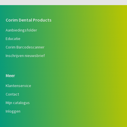
Corim Dental Products
Aanbiedingsfolder
Educatie
Corim Barcodescanner
Inschrijven nieuwsbrief
Meer
Klantenservice
Contact
Mijn catalogus
Inloggen