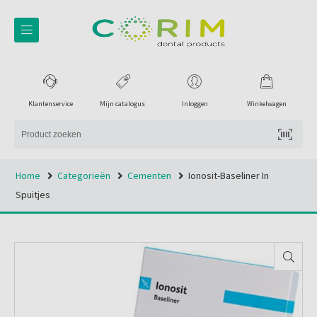
Klantenservice
Mijn catalogus
Inloggen
Winkelwagen
Home
Categorieën
Cementen
Ionosit-Baseliner In
Spuitjes