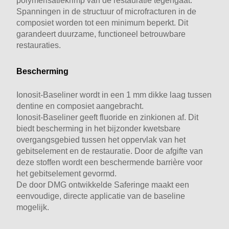
polymerisatiekrimp van de restauratie tegengaat.
opgevuld. Spanningen in het grensgebied met de
Spanningen in de structuur of microfracturen in de
dentine kunnen zo worden vermeden.
composiet worden tot een minimum beperkt. Dit
garandeert duurzame, functioneel betrouwbare
restauraties.
Bescherming
Ionosit-Baseliner wordt in een 1 mm dikke laag tussen
dentine en composiet aangebracht.
Ionosit-Baseliner geeft fluoride en zinkionen af. Dit
biedt bescherming in het bijzonder kwetsbare
overgangsgebied tussen het oppervlak van het
gebitselement en de restauratie. Door de afgifte van
deze stoffen wordt een beschermende barrière voor
het gebitselement gevormd.
De door DMG ontwikkelde Saferinge maakt een
eenvoudige, directe applicatie van de baseline
mogelijk.