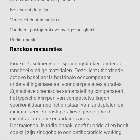
Het is bewezen dat Ionosit-Baseliner reageert met
dentine (gegevens beschikbaar). Hierdoor wordt het
Beschermt de pulpa
ontstaan van een randspleet en de daarmee gepaard
Verzegelt de dentinetubuli
gaande bacteriële penetratie op efficiënte wjjze
Voorkomt postoperatieve overgevoeligheid
voorkomen. De dentinekanaaltjes zijn verzegeld en de
pulpa is beschermd tegen exogene invloeden. Dit is een
Radio-opaak
betrouwbare en duurzame manier om beschadiging van
Randloze restauraties
de pulpa en postoperatieve gevoeligheden te
voorkomen. Ionosit-Baseliner lost spanningen in de
Ionosit-Baseliner is de "spanningsbreker" onder de
gehele caviteit op, doordat het polymerisatiekrimp van
tandheelkundige materialen. Deze lichtuithardende
de restauratie tegengaat. Spanningen in de structuur of
actieve baseliner is het ideale eencomponent-
microfracturen in de composiet worden tot een
ondervullingsmateriaal voor composietrestauraties.
minimum beperkt. Dit garandeert duurzame,
Zijn actieve chemische samenstelling compenseert
functioneel betrouwbare restauraties.
het typische krimpen van composietvullingen,
voorkomt daarmee het ontstaan van randspleten en
minimaliseert zo postoperatieve gevoeligheid,
Bescherming
microfracturen en secundaire cariës.
Het materiaal is radio-opaak, geeft fluoride af en heeft
Ionosit-Baseliner wordt in een 1 mm dikke laag tussen
dankzij zijn zinkgehalte een antibacteriële werking.
dentine en composiet aangebracht.