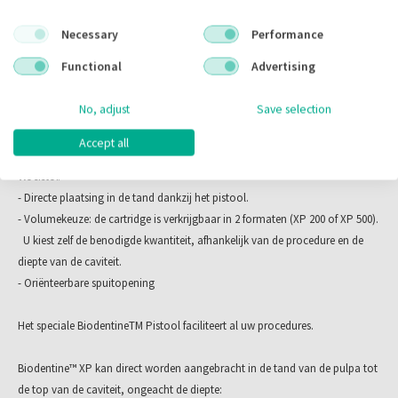
- Optimale afdichting
perfecte mix.
- Ontstekingsremmend effect
Necessary
Performance
- Dentine-achtige eigenschappen
BiodentineTM heeft unieke bioactieve en biocompatibele
Functional
Advertising
- Beperkt groei van bacteriën
eigenschappen die Bio Bulk-vullen mogelijk maakt door
caviteiten
No, adjust
Save selection
Met Biodentine XP, is de hele procedure van bereiding tot toepassing
vanaf de pulpa tot de top te vullen (definitieve
gemakkelijker.
glazuurrestauratie binnen 6 maanden).
Accept all
- Alles-in-één cartridge: de verpakking bevat zowel de poeder als de
Deze dentine-achtige eigenschappen van Biodentine™ XP
vloeistof.
berusten op een zeer hoge verhouding poeder vs. vloeistof,
- Directe plaatsing in de tand dankzij het pistool.
vandaar is een intensieve menging nodig met een geschikte
- Volumekeuze: de cartridge is verkrijgbaar in 2 formaten (XP 200 of XP 500).
mixer.
U kiest zelf de benodigde kwantiteit, afhankelijk van de procedure en de
diepte van de caviteit.
Biodentine XP, slechts 4 stappen voor een nieuwe en
- Oriënteerbare spuitopening
eenvoudige ervaring & toepassing.
Het speciale BiodentineTM Pistool faciliteert al uw procedures.
Inhoud starterkit:
- mixer
Biodentine™ XP kan direct worden aangebracht in de tand van de pulpa tot
- gun
de top van de caviteit, ongeacht de diepte: