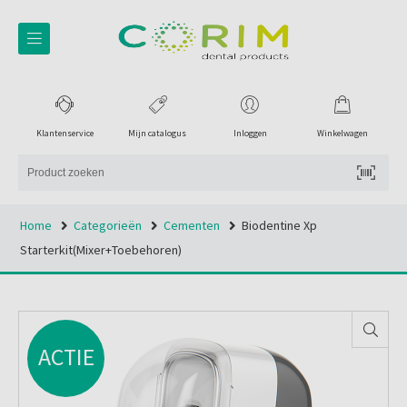
Klantenservice
Mijn catalogus
Inloggen
Winkelwagen
Home
Categorieën
Cementen
Biodentine Xp
Starterkit(mixer+toebehoren)
ACTIE