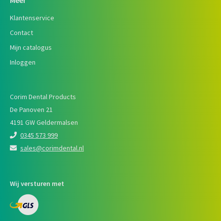
Meer
Klantenservice
Contact
Mijn catalogus
Inloggen
Corim Dental Products
De Panoven 21
4191 GW Geldermalsen
0345 573 999
sales@corimdental.nl
Wij versturen met