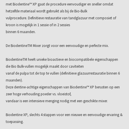
- doos XP 200 (10 cartridges)
met Biodentine™ XP gaat de procedure eenvoudiger en sneller omdat
- doos XP 500 (10 cartridges)
hetzelfde materiaal wordt gebruikt als bij de Bio-Bulk
vulprocedure. Definitieve restauratie van tandglazuur met composiet of
kroon is mogelijk in 1 sessie of in 2 sessies
binnen 6 maanden.
De BiodentineTM Mixer zorgt voor een eenvoudige en perfecte mix.
BiodentineTM heeft unieke bioactieve en biocompatibele eigenschappen
die Bio Bulk-vullen mogelijk maakt door caviteiten
vanaf de pulpa tot de top te vullen (definitieve glazuurrestauratie binnen 6
maanden).
Deze dentine-achtige eigenschappen van Biodentine™ XP berusten op een
zeer hoge verhouding poeder vs. vloeistof,
vandaar is een intensieve menging nodig met een geschikte mixer.
Biodentine XP, slechts 4 stappen voor een nieuwe en eenvoudige ervaring &
toepassing.