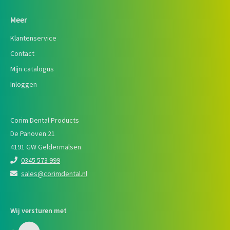
Meer
Klantenservice
Contact
Mijn catalogus
Inloggen
Corim Dental Products
De Panoven 21
4191 GW Geldermalsen
0345 573 999
sales@corimdental.nl
Wij versturen met