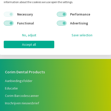
information about the cookies we use open the settings.
Artikelnr.:
049134
Necessary
Performance
Merk:
Vivadent
Functional
Advertising
Code fabrikant:
740833WW
No, adjust
Save selection
Inhoud:
6.00 gram
Voorraad:
Accept all
Corim Dental Products
Aanbiedingsfolder
Educatie
Corim Barcodescanner
Inschrijven nieuwsbrief