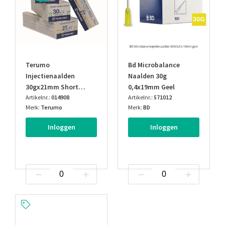
Terumo
Bd Microbalance
Injectienaalden
Naalden 30g
30gx21mm Short
0,4x19mm Geel
0,3mm Geel
Artikelnr.:
014908
Artikelnr.:
571012
Merk:
Terumo
Merk:
BD
Inloggen
Inloggen