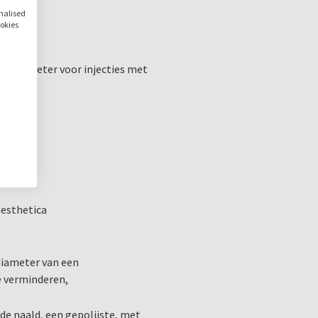
verminderen.
onalised
ookies
Verpakking
Doos met 100 steriele tan
ne diameter voor injecties met
en
nesthetica
diameter van een
te verminderen,
de naald, een gepolijste, met