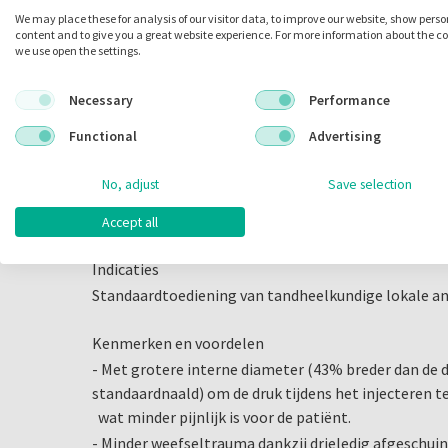
Omschrijving
We may place these for analysis of our visitor data, to improve our website, show pers
content and to give you a great website experience. For more information about the c
Septoject XL
we use open the settings.
Scherpe naald met drie vlakken en een grotere inter
Necessary
Performance
minimale druk.
Functional
Advertising
- 43% bredere interne diameter dan standaardspuit
No, adjust
Save selection
- Vereist minder inspanning om te injecteren
- Verhoogde flexibiliteit
Accept all
Indicaties
Standaardtoediening van tandheelkundige lokale a
Kenmerken en voordelen
- Met grotere interne diameter (43% breder dan de 
standaardnaald) om de druk tijdens het injecteren 
wat minder pijnlijk is voor de patiënt.
- Minder weefseltrauma dankzij drieledig afgeschuin