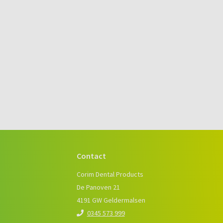
Contact
e
Corim Dental Products
De Panoven 21
4191 GW Geldermalsen
0345 573 999