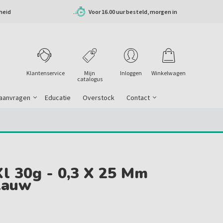
heid
Voor 16.00 uur besteld, morgen in
huis
Klantenservice
Mijn
Inloggen
Winkelwagen
catalogus
 aanvragen
Educatie
Overstock
Contact
Xl 30g - 0,3 X 25 Mm
lauw