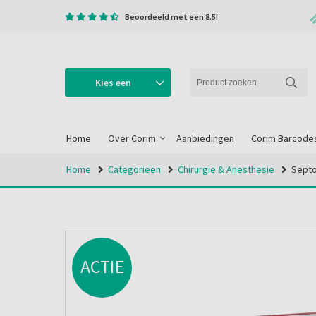
Beoordeeld met een 8.5!
Kies een
categorie
Home
Over Corim
Aanbiedingen
Corim Barcode
Home
Categorieën
Chirurgie & Anesthesie
Septo
ACTIE