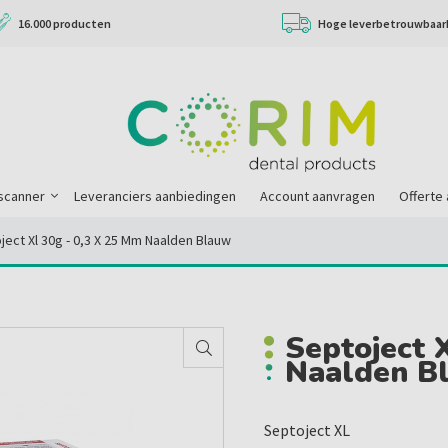
16.000 producten
Hoge leverbetrouwbaar
scanner
Leveranciers aanbiedingen
Account aanvragen
Offerte
ject Xl 30g - 0,3 X 25 Mm Naalden Blauw
Septoject 
Naalden B
Septoject XL