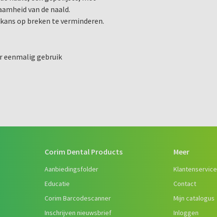
aamheid van de naald.
e kans op breken te verminderen.
r eenmalig gebruik
Corim Dental Products
Meer
Aanbiedingsfolder
Klantenservic
Educatie
Contact
Corim Barcodescanner
Mijn catalogus
Inschrijven nieuwsbrief
Inloggen