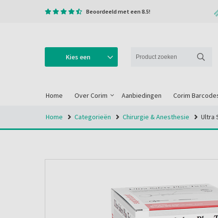
Beoordeeld met een 8.5!
Kies een
categorie
Home
Over Corim
Aanbiedingen
Corim Barcode
Home
Categorieën
Chirurgie & Anesthesie
Ultra