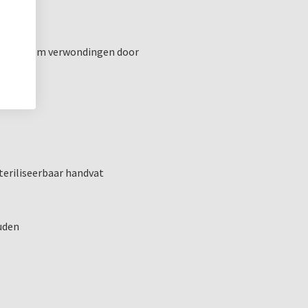
tworpen om verwondingen door
teriliseerbaar handvat
ouden