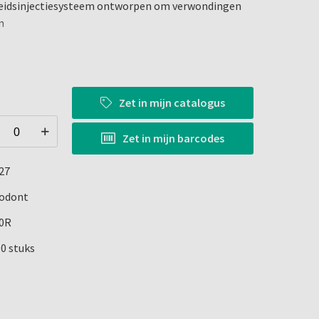
heidsinjectiesysteem ontworpen om verwondingen
n
e anesthetica
Zet in
mijn catalogus
 wegwerphandvat of met steriliseerbaar handvat
Zet in
mijn barcodes
egelgeving
t
27
 uw patiënten veilig te houden
odont
0R
00 stuks