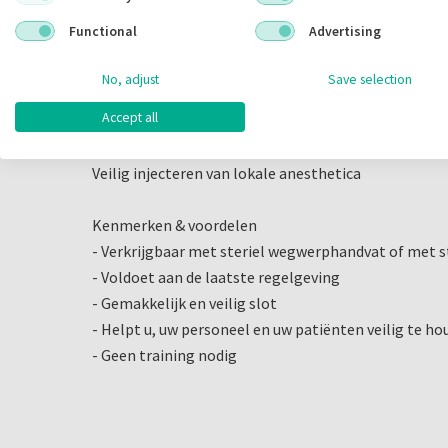
Omschrijving
Functional
Advertising
Ultra Safety Plus Twist
Het gepatenteerde veiligheidsinjectiesysteem on
No, adjust
Save selection
naalden te voorkomen
Accept all
Indicaties:
Veilig injecteren van lokale anesthetica
Kenmerken & voordelen
- Verkrijgbaar met steriel wegwerphandvat of met s
- Voldoet aan de laatste regelgeving
- Gemakkelijk en veilig slot
- Helpt u, uw personeel en uw patiënten veilig te h
- Geen training nodig