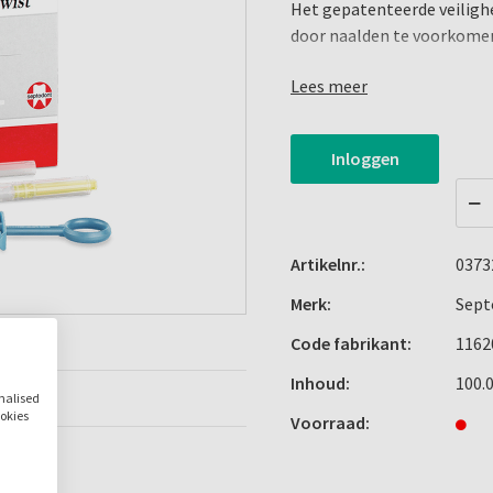
Het gepatenteerde veilig
door naalden te voorkome
Lees meer
Indicaties:
Veilig injecteren van lokal
Inloggen
Kenmerken & voordelen
- Verkrijgbaar met steriel
- Voldoet aan de laatste r
- Gemakkelijk en veilig slo
Artikelnr.:
0373
- Helpt u, uw personeel en
Merk:
Sept
- Geen training nodig
Code fabrikant:
1162
Inhoud:
100.
onalised
ookies
Voorraad: