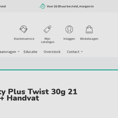
heid
Voor 16.00 uur besteld, morgen in
huis
Klantenservice
Mijn
Inloggen
Winkelwagen
catalogus
 aanvragen
Educatie
Overstock
Contact
ty Plus Twist 30g 21
+ Handvat