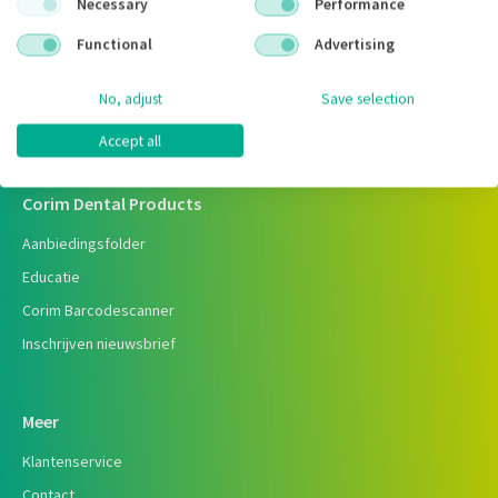
Code fabrikant:
0207
Necessary
Performance
Inhoud:
100x stuks
Functional
Advertising
Voorraad:
No, adjust
Save selection
Accept all
Corim Dental Products
Aanbiedingsfolder
Educatie
Corim Barcodescanner
Inschrijven nieuwsbrief
Meer
Klantenservice
Contact