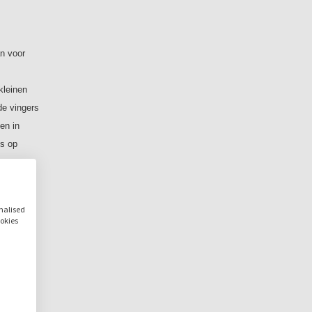
n voor
rkleinen
de vingers
en in
's op
onalised
ookies