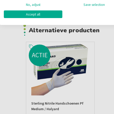
No, adjust
Save selection
Inhoud:
200 stuks
Accept all
Alternatieve producten
ACTIE
Sterling Nitrile Handschoenen Pf
Medium / Halyard