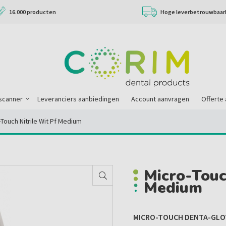
16.000 producten
Hoge leverbetrouwbaar
scanner
Leveranciers aanbiedingen
Account aanvragen
Offerte
-Touch Nitrile Wit Pf Medium
Micro-Touc
Medium
MICRO-TOUCH DENTA-GLOV