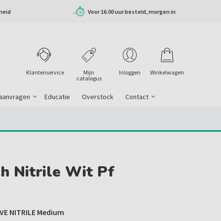
heid
Voor 16.00 uur besteld, morgen in
huis
Klantenservice
Mijn
Inloggen
Winkelwagen
catalogus
 aanvragen
Educatie
Overstock
Contact
h Nitrile Wit Pf
E NITRILE Medium