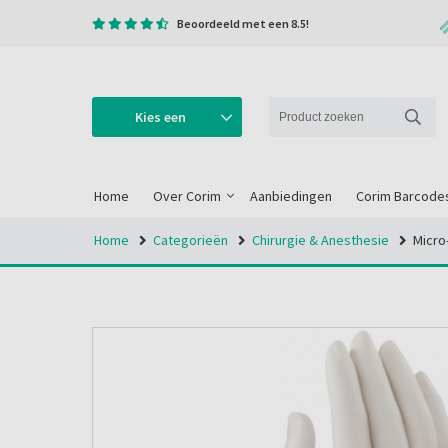
Beoordeeld met een 8.5!
Kies een
categorie
Home
Over Corim
Aanbiedingen
Corim Barcode
Home
Categorieën
Chirurgie & Anesthesie
Micro