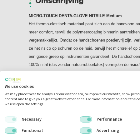
Omschrijving
MICRO-TOUCH DENTA-GLOVE NITRILE Medium
Het thermo-elastisch materiaal past zich aan
de handvorm aa
meer comfort, terwijl
de polymeercoating binnenin aantrekken
vergemakkelijkt. Omdat de handschoenen
poedervrij zijn, ve
ze het risico op
schuren op de huid, terwijl het microreliëf op
een goede greep op instrumenten
garandeert. De handschoen
100% nitril
(dus zonder natuurrubberlatex) vermijden de
risico
allergieën van Type I door blootstelling
aan latex.
EIGENSCHAPPEN VAN DE HANDSCHOEN
We use cookies
We may place these for analysis of our visitor data, to improve our website, show pers
Materiaal: 100% nitrilrubber, GEEN natuurrubberlatex
content and to give you a great website experience. For more information about the c
we use open the settings.
Kleur: Wit
Vorm: Geschikt voor beide handen
Necessary
Performance
Manchetstijl: Gerolde boord
Buitenoppervlak: Reliëf op de vingertoppen
Functional
Advertising
Binnenoppervlak: Coating in polyacrylaat