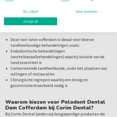
Heavy 6x6 Blauw vandaag nog via onze webshop en
rond de tanden te passen zonder in te leveren op
profiteer van onze snelle levering en betrouwbare service.
stevigheid.
No, adjust
Save selection
Accept all
Toepassingen van Polodent Dental Dam
Cofferdam:
Deze non-latex cofferdam is ideaal voor diverse
tandheelkundige behandelingen zoals:
Endodontische behandelingen
(wortelkanaalbehandelingen) waarbij isolatie van de
tand essentieel is
Conserverende tandheelkunde, zoals het plaatsen van
vullingen of restauraties
Chirurgische ingrepen waarbij een droog en
gecontroleerd werkveld nodig is
Waarom kiezen voor Polodent Dental
Dam Cofferdam bij Corim Dental?
Bij Corim Dental bieden wij hoogwaardige producten die