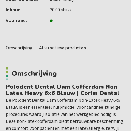
6x6 inch formaat: Dit ruime formaat maakt het
gemakkelijk om de cofferdam effectief aan te brengen en
Inhoud:
20.00 stuks
het werkgebied volledig te isoleren.
Voorraad:
Blauwe kleur: De blauwe kleur biedt een duidelijk
contrast met de tanden, waardoor de zichtbaarheid
tijdens behandelingen wordt verbeterd.
Flexibel en scheurvast: Het non-latex materiaal is sterk,
Omschrijving
Alternatieve producten
scheurvast en biedt voldoende flexibiliteit om eenvoudig
rond de tanden te passen zonder in te leveren op
stevigheid.
Omschrijving
Toepassingen van Polodent Dental Dam Cofferdam:
Polodent Dental Dam Cofferdam Non-
Latex Heavy 6x6 Blauw | Corim Dental
Deze non-latex cofferdam is ideaal voor diverse
De Polodent Dental Dam Cofferdam Non-Latex Heavy 6x6
tandheelkundige behandelingen zoals:
Blauw is een essentieel hulpmiddel voor tandheelkundige
Endodontische behandelingen
procedures waarbij isolatie van het werkgebied nodig is.
(wortelkanaalbehandelingen) waarbij isolatie van de
Deze non-latex cofferdam biedt betrouwbare bescherming
tand essentieel is
en comfort voor patiënten met een latexallergie, terwijl
Conserverende tandheelkunde, zoals het plaatsen van