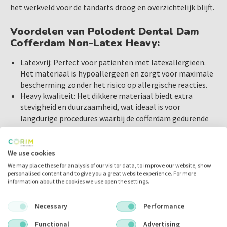
het werkveld voor de tandarts droog en overzichtelijk blijft.
vullingen of restauraties
Chirurgische ingrepen waarbij een droog en
Voordelen van Polodent Dental Dam
gecontroleerd werkveld nodig is
Cofferdam Non-Latex Heavy:
Latexvrij: Perfect voor patiënten met latexallergieën.
Waarom kiezen voor Polodent Dental Dam Cofferdam bij
Het materiaal is hypoallergeen en zorgt voor maximale
Corim Dental?
bescherming zonder het risico op allergische reacties.
Bij Corim Dental bieden wij hoogwaardige producten die
Heavy kwaliteit: Het dikkere materiaal biedt extra
tandheelkundige professionals helpen bij hun dagelijkse
stevigheid en duurzaamheid, wat ideaal is voor
werk. De Polodent Dental Dam Cofferdam Non-Latex Heavy
langdurige procedures waarbij de cofferdam gedurende
is ontworpen met oog voor zowel de patiënt als de
de hele behandeling intact moet blijven.
6x6 inch formaat: Dit ruime formaat maakt het
tandarts, met betrouwbare prestaties, duurzaamheid en
gemakkelijk om de cofferdam effectief aan te brengen en
We use cookies
comfort in het achterhoofd. Of u nu werkt aan een
het werkgebied volledig te isoleren.
wortelkanaalbehandeling of een andere complexe ingreep,
We may place these for analysis of our visitor data, to improve our website, show
Blauwe kleur: De blauwe kleur biedt een duidelijk
personalised content and to give you a great website experience. For more
deze cofferdam biedt de isolatie en bescherming die u nodig
information about the cookies we use open the settings.
contrast met de tanden, waardoor de zichtbaarheid
heeft.
tijdens behandelingen wordt verbeterd.
Necessary
Performance
Flexibel en scheurvast: Het non-latex materiaal is sterk,
Bestel de Polodent Dental Dam Cofferdam Non-Latex
scheurvast en biedt voldoende flexibiliteit om eenvoudig
Functional
Advertising