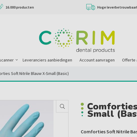
16.000 producten
Hoge leverbetrouwbaar
scanner
Leveranciers aanbiedingen
Account aanvragen
Offerte
ties Soft Nitrile Blauw X-Small (basic)
Comforties
Small (bas
Comforties Soft Nitrile Ba