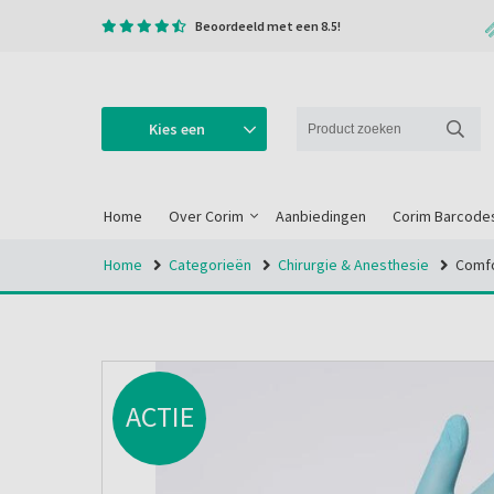
Beoordeeld met een 8.5!
Kies een
categorie
Home
Over Corim
Aanbiedingen
Corim Barcode
Home
Categorieën
Chirurgie & Anesthesie
Comfor
ACTIE