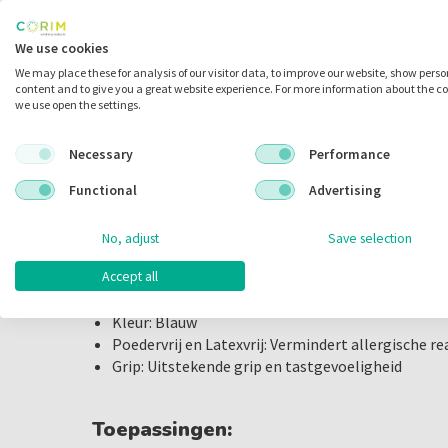
Omschrijving
Comforties Soft Nitrile Basic Blau
We use cookies
De Comforties Soft Nitrile Basic handschoenen in b
We may place these for analysis of our visitor data, to improve our website, show pers
content and to give you a great website experience. For more information about the c
uitstekende bescherming en comfort voor medisch
we use open the settings.
professionals. Deze handschoenen zijn gemaakt van 
hoge mate van flexibiliteit en draagcomfort. Ze zijn p
Necessary
Performance
voor mensen met latexallergieën. De handschoenen 
Functional
Advertising
tastgevoeligheid, essentieel voor precisiewerk.
Belangrijkste Kenmerken:
No, adjust
Save selection
Accept all
Materiaal: Zacht nitril
Maat: X-Small
Kleur: Blauw
Poedervrij en Latexvrij: Vermindert allergische re
Grip: Uitstekende grip en tastgevoeligheid
Toepassingen: