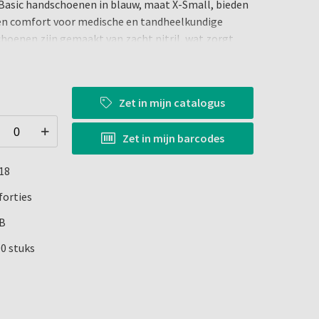
 Basic handschoenen in blauw, maat X-Small, bieden
en comfort voor medische en tandheelkundige
hoenen zijn gemaakt van zacht nitril, wat zorgt
ibiliteit en draagcomfort. Ze zijn poedervrij,
ensen met latexallergieën. De handschoenen bieden
stgevoeligheid, essentieel voor precisiewerk.
Zet in
mijn catalogus
Zet in
mijn barcodes
18
orties
 Vermindert allergische reacties
en tastgevoeligheid
B
00 stuks
s