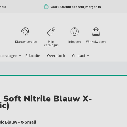
heid
Voor 16.00 uur besteld, morgen in
huis
Klantenservice
Mijn
Inloggen
Winkelwagen
catalogus
 aanvragen
Educatie
Overstock
Contact
 Soft Nitrile Blauw X-
ic)
sic Blauw - X-Small