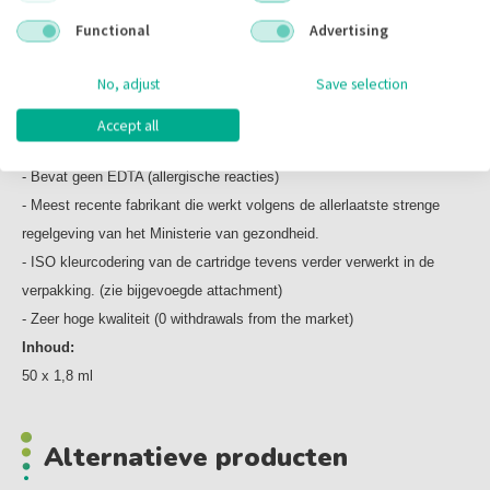
Functional
Advertising
No, adjust
Save selection
Omschrijving
Accept all
Loncarti 4% 1:100.000 SP Bruin
- Bevat geen EDTA (allergische reacties)
- Meest recente fabrikant die werkt volgens de allerlaatste strenge
regelgeving van het Ministerie van gezondheid.
- ISO kleurcodering van de cartridge tevens verder verwerkt in de
verpakking. (zie bijgevoegde attachment)
- Zeer hoge kwaliteit (0 withdrawals from the market)
Inhoud:
50 x 1,8 ml
Alternatieve producten