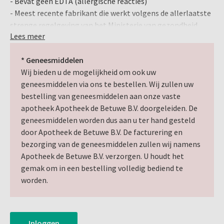
- Bevat geen EDTA (allergische reacties)
- Meest recente fabrikant die werkt volgens de allerlaatste
strenge regelgeving van het Ministerie van gezondheid.
Lees meer
- ISO kleurcodering van de cartridge tevens verder verwerkt
in de verpakking. (zie bijgevoegde attachment)
* Geneesmiddelen
- Zeer hoge kwaliteit (0 withdrawals from the market)
Wij bieden u de mogelijkheid om ook uw
Inhoud:
geneesmiddelen via ons te bestellen. Wij zullen uw
50 x 1,8 ml
bestelling van geneesmiddelen aan onze vaste
apotheek Apotheek de Betuwe B.V. doorgeleiden. De
geneesmiddelen worden dus aan u ter hand gesteld
door Apotheek de Betuwe B.V. De facturering en
bezorging van de geneesmiddelen zullen wij namens
Apotheek de Betuwe B.V. verzorgen. U houdt het
gemak om in een bestelling volledig bediend te
worden.
Inloggen