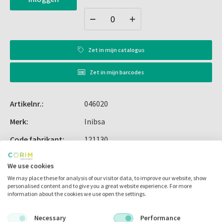
Zet in
mijn catalogus
Zet in
mijn barcodes
Artikelnr.:
046020
Merk:
Inibsa
Code fabrikant:
121130
Inhoud:
50x 1.80 ml
We use cookies
Voorraad:
We may place these for analysis of our visitor data, to improve our website, show
personalised content and to give you a great website experience. For more
information about the cookies we use open the settings.
Necessary
Performance
Omschrijving
Alternatieve producten