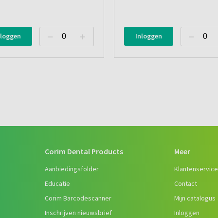
nloggen
Inloggen
Corim Dental Products
Meer
Aanbiedingsfolder
Klantenservic
Educatie
Contact
Corim Barcodescanner
Mijn catalogus
Inschrijven nieuwsbrief
Inloggen