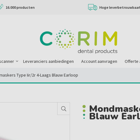
16.000 producten
Hoge leverbetrouwbaar
scanner
Leveranciers aanbiedingen
Account aanvragen
Offerte
askers Type Iir/2r 4-Laags Blauw Earloop
Mondmasker
Blauw Ear