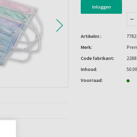
Inloggen
Artikelnr.:
7782
Merk:
Prem
Code fabrikant:
228
Inhoud:
50.0
Voorraad: