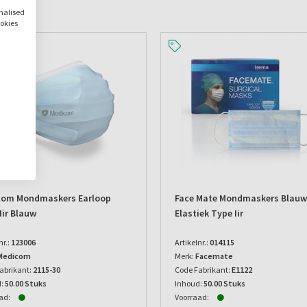
onalised
ookies
TIE
com Mondmaskers Earloop
Face Mate Mondmaskers Blauw
Iir Blauw
Elastiek Type Iir
nr.:
123006
Artikelnr.:
014115
Medicom
Merk:
Facemate
abrikant:
2115-30
Code Fabrikant:
E1122
:
50.00 Stuks
Inhoud:
50.00 Stuks
ad:
Voorraad: