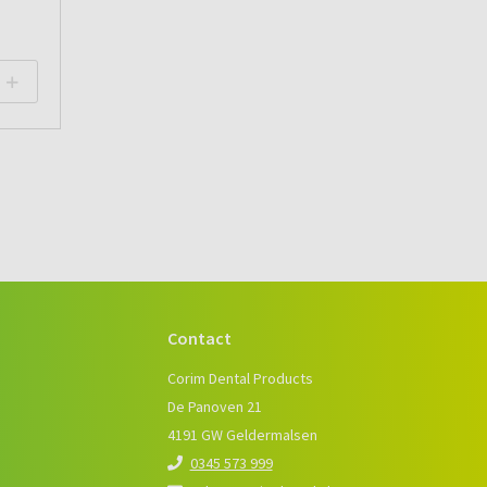
Contact
e
Corim Dental Products
De Panoven 21
4191 GW Geldermalsen
0345 573 999