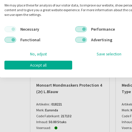
Alternatieve producten
We may place these for analysis of our visitor data, to improve our website, show pers
content and to give you a great website experience. For more information about the c
we use open the settings.
AC
Necessary
Performance
Functional
Advertising
No, adjust
Save selection
Accept all
Monoart Mondmaskers Protection 4
Medi
(2r) L.blauw
Type 
Artikelnr.:
018221
Artikel
Merk:
Euronda
Merk:
Code Fabrikant:
217132
Code F
Inhoud:
50.00 Stuks
Inhoud
Voorraad:
Voorra