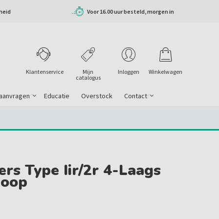
heid
Voor 16.00 uur besteld, morgen in
huis
Klantenservice
Mijn
Inloggen
Winkelwagen
catalogus
 aanvragen
Educatie
Overstock
Contact
s Type Iir/2r 4-Laags
loop