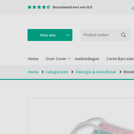
Beoordeeld met een 8.5!
Kies een
categorie
Home
Over Corim
Aanbiedingen
Corim Barcode
Home
Categorieën
Chirurgie & Anesthesie
Mondm