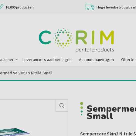
16.000 producten
Hoge leverbetrouwbaar
scanner
Leveranciers aanbiedingen
Account aanvragen
Offerte
rmed Velvet Xp Nitrile Small
Sempermed 
Small
Sempercare Skin2 Nitrile S