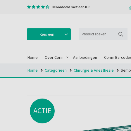
Beoordeeld met een 8.5!
Kies een
categorie
Home
Over Corim
Aanbiedingen
Corim Barcode
Home
Categorieën
Chirurgie & Anesthesie
Sempe
ACTIE