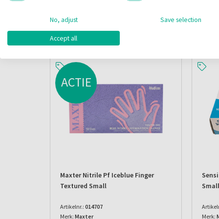
No, adjust
Save selection
Alternatieve producten
Accept all
ACTIE
Maxter Nitrile Pf Iceblue Finger
Sensi
Textured Small
Small
Artikelnr.:
014707
Artikel
Merk:
Maxter
Merk: