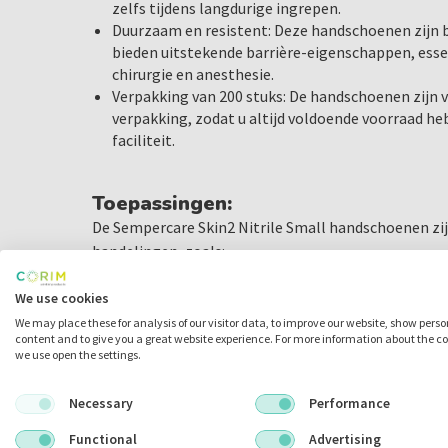
zelfs tijdens langdurige ingrepen.
Duurzaam en resistent: Deze handschoenen zijn 
bieden uitstekende barrière-eigenschappen, essen
chirurgie en anesthesie.
Verpakking van 200 stuks: De handschoenen zijn v
verpakking, zodat u altijd voldoende voorraad he
faciliteit.
Toepassingen:
De Sempercare Skin2 Nitrile Small handschoenen zij
handelingen, zoals:
rgische ingrepen
We use cookies
Anesthesiebehandelingen
We may place these for analysis of our visitor data, to improve our website, show pers
Tandheelkundige procedures
content and to give you a great website experience. For more information about the c
Algemene medische toepassingen waarbij een hoog
we use open the settings.
Necessary
Performance
Verkrijgbaar in de maten:
Functional
Advertising
S
,
M
,
L
,
XL