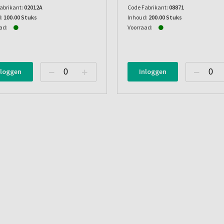
abrikant:
02012A
Code Fabrikant:
08871
:
100.00 Stuks
Inhoud:
200.00 Stuks
ad:
Voorraad:
nloggen
Inloggen