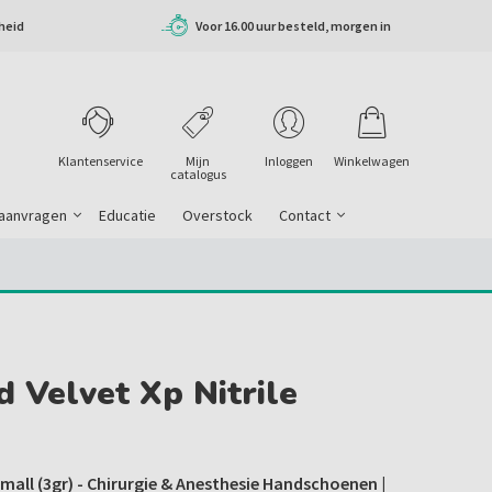
heid
Voor 16.00 uur besteld, morgen in
huis
Klantenservice
Mijn
Inloggen
Winkelwagen
catalogus
 aanvragen
Educatie
Overstock
Contact
Velvet Xp Nitrile
mall (3gr) - Chirurgie & Anesthesie Handschoenen |