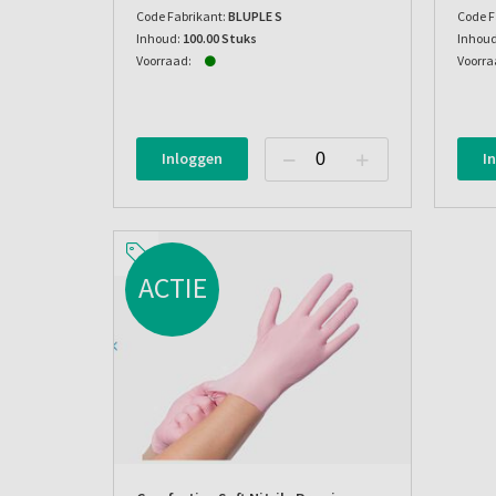
Code Fabrikant:
BLUPLE S
Code F
Inhoud:
100.00 Stuks
Inhoud
Voorraad:
Voorra
Inloggen
I
ACTIE