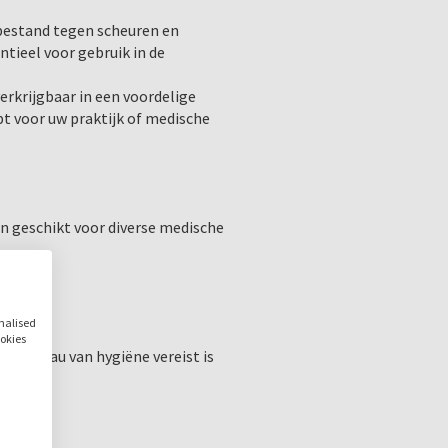
S
,
M
,
L
,
XL
bestand tegen scheuren en
tieel voor gebruik in de
erkrijgbaar in een voordelige
bt voor uw praktijk of medische
n geschikt voor diverse medische
onalised
ookies
 niveau van hygiëne vereist is