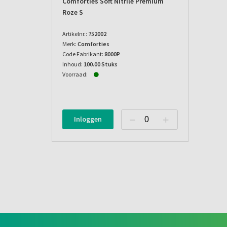
Comforties Soft Nitrile Premium
Roze S
Artikelnr.:
752002
Merk:
Comforties
Code Fabrikant:
8000P
Inhoud:
100.00 Stuks
Voorraad:
Inloggen