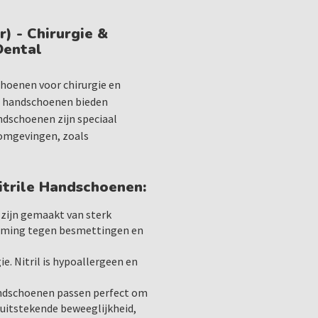
bieden uitstekende barr
) - Chirurgie &
chirurgie en anesthesie.
Dental
Verpakking van 200 stuk
voordelige verpakking, 
praktijk of medische faci
hoenen voor chirurgie en
r) handschoenen bieden
ndschoenen zijn speciaal
Toepassingen:
 omgevingen, zoals
De Sempercare Skin2 Nitril
medische handelingen, zoa
itrile Handschoenen:
rgische ingrepen
Anesthesiebehandeling
 zijn gemaakt van sterk
Tandheelkundige proce
erming tegen besmettingen en
Algemene medische toep
vereist is
e. Nitril is hypoallergeen en
handschoenen passen perfect om
Verkrijgbaar in de maten:
uitstekende beweeglijkheid,