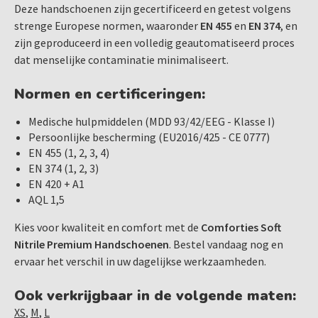
Deze handschoenen zijn gecertificeerd en getest volgens
strenge Europese normen, waaronder
EN 455
en
EN 374
, en
zijn geproduceerd in een volledig geautomatiseerd proces
dat menselijke contaminatie minimaliseert.
Normen en certificeringen:
Medische hulpmiddelen (MDD 93/42/EEG - Klasse I)
Persoonlijke bescherming (EU2016/425 - CE 0777)
EN 455 (1, 2, 3, 4)
EN 374 (1, 2, 3)
EN 420 + A1
AQL 1,5
Kies voor kwaliteit en comfort met de
Comforties Soft
Nitrile Premium Handschoenen
. Bestel vandaag nog en
ervaar het verschil in uw dagelijkse werkzaamheden.
Ook verkrijgbaar in de volgende maten:
XS
,
M
,
L