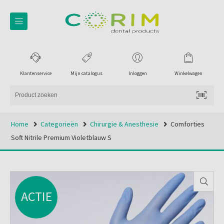
Klantenservice
Mijn catalogus
Inloggen
Winkelwagen
Home
Categorieën
Chirurgie & Anesthesie
Comforties
Soft Nitrile Premium Violetblauw S
ACTIE