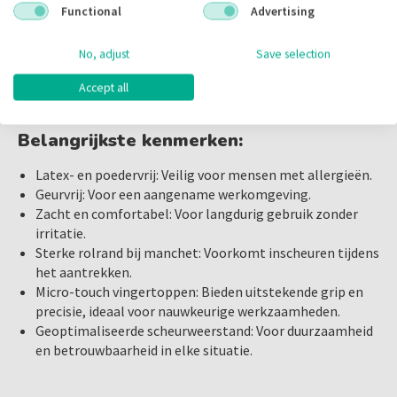
AQL 1,5
Functional
Advertising
De
Comforties Premium Handschoenen
passen zich aan
als een tweede huid en volgen moeiteloos elke
Kies voor kwaliteit en comfort met de
Comforties Soft
No, adjust
Save selection
handbeweging. Dit helpt vermoeidheid aan het einde van de
Nitrile Premium Handschoenen
. Bestel vandaag nog en
dag te verminderen, omdat de handschoenen niet
ervaar het verschil in uw dagelijkse werkzaamheden.
Accept all
uitzetten, maar hun natuurlijke vorm behouden.
Ook verkrijgbaar in de volgende maten:
Belangrijkste kenmerken:
XS
,
M
,
L
Latex- en poedervrij: Veilig voor mensen met allergieën.
Geurvrij: Voor een aangename werkomgeving.
Zacht en comfortabel: Voor langdurig gebruik zonder
irritatie.
Sterke rolrand bij manchet: Voorkomt inscheuren tijdens
het aantrekken.
Micro-touch vingertoppen: Bieden uitstekende grip en
precisie, ideaal voor nauwkeurige werkzaamheden.
Geoptimaliseerde scheurweerstand: Voor duurzaamheid
en betrouwbaarheid in elke situatie.