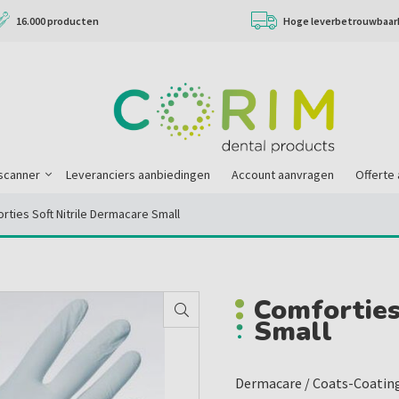
16.000 producten
Hoge leverbetrouwbaar
scanner
Leveranciers aanbiedingen
Account aanvragen
Offerte
rties Soft Nitrile Dermacare Small
Comforties
Small
Dermacare / Coats-Coatin