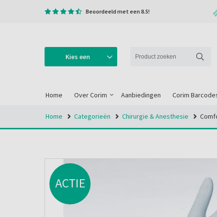
Beoordeeld met een 8.5!
Kies een
categorie
Home
Over Corim
Aanbiedingen
Corim Barcode
Home
Categorieën
Chirurgie & Anesthesie
Comfo
ACTIE