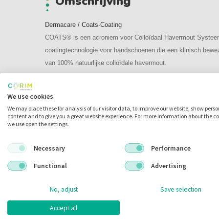
Omschrijving
Dermacare / Coats-Coating
COATS® is een acroniem voor Colloïdaal Havermout Systeem
coatingtechnologie voor handschoenen die een klinisch bew
van 100% natuurlijke colloïdale havermout.
Onze Soft Nitrile Derma Care handschoenen zorgen voor een 
We use cookies
huidhydratatie, in vergelijking met de soft nitril handschoene
We may place these for analysis of our visitor data, to improve our website, show pers
opmerkelijke verbetering van de hydratatie met 106,1%.
content and to give you a great website experience. For more information about the c
we use open the settings.
Bescherm of herstel uw droge beschadigde huid!
Door de FDA erkend huidbeschermings middel.
Necessary
Performance
Houd vocht vast in de buitenste laag van de huid door occlu
Deze coating vormt een afsluitende barrière om de huid te be
Functional
Advertising
van buitenaf.
No, adjust
Save selection
Colloïdaal havermout is de sleutel tot het kalmeren van de gevo
Accept all
jeuk en irritaties. Colloïdaal havermout bindt zich aan uw hu