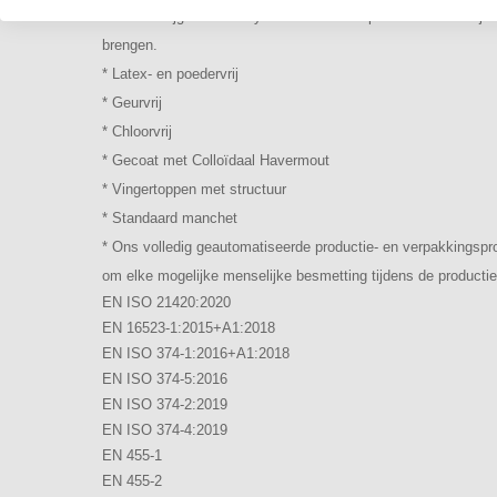
de kans krijgt om te rehydrateren. Het helpt ook de natuurlij
brengen.
* Latex- en poedervrij
* Geurvrij
* Chloorvrij
* Gecoat met Colloïdaal Havermout
* Vingertoppen met structuur
* Standaard manchet
* Ons volledig geautomatiseerde productie- en verpakkingsp
om elke mogelijke menselijke besmetting tijdens de productie t
EN ISO 21420:2020
EN 16523-1:2015+A1:2018
EN ISO 374-1:2016+A1:2018
EN ISO 374-5:2016
EN ISO 374-2:2019
EN ISO 374-4:2019
EN 455-1
EN 455-2