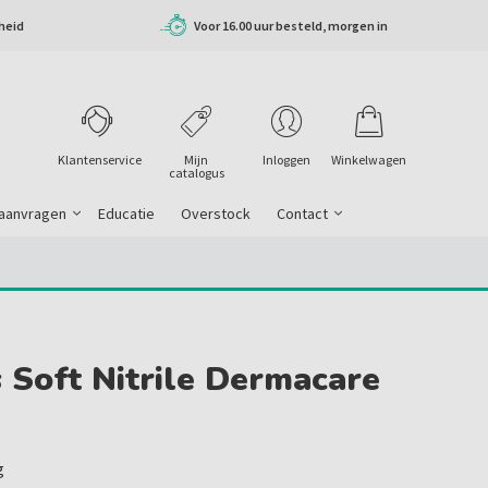
heid
Voor 16.00 uur besteld, morgen in
huis
Klantenservice
Mijn
Inloggen
Winkelwagen
catalogus
 aanvragen
Educatie
Overstock
Contact
 Soft Nitrile Dermacare
g