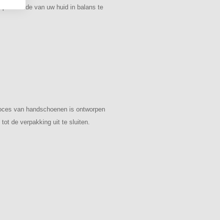
EN 455-4
ke pH-waarde van uw huid in balans te
MDR (EU) 2017/745
PPER (EU) 2016/425
roces van handschoenen is ontworpen
ot de verpakking uit te sluiten.