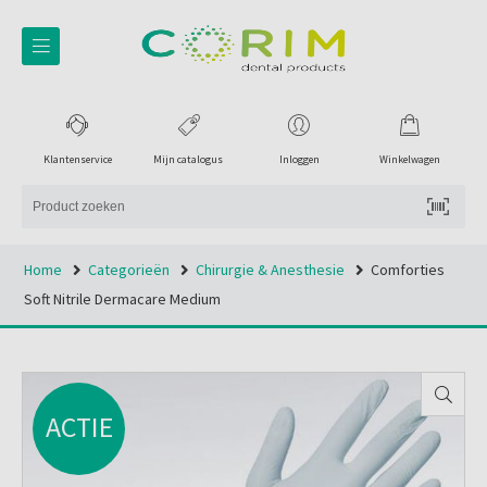
Klantenservice
Mijn catalogus
Inloggen
Winkelwagen
Home
Categorieën
Chirurgie & Anesthesie
Comforties
Soft Nitrile Dermacare Medium
ACTIE