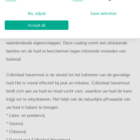
nitril handschoenen zonder deze coating. Er is een opmerkelijke
EN ISO 374-4:2019
verbetering van de hydratatie met 106,1%.
EN 455-1
No, adjust
Save selection
Bescherm of herstel uw droge beschadigde huid!
EN 455-2
Accept all
EN 455-3
Door de FDA erkend huidbeschermings middel.
EN 455-4
Houd vocht vast in de buitenste laag van de huid door occlusieve en
MDR (EU) 2017/745
waterbindende eigenschappen. Deze coating vormt een afsluitende
PPER (EU) 2016/425
barrière om de huid te beschermen tegen irriterende invloeden van
buitenaf.
Colloïdaal havermout is de sleutel tot het kalmeren van de gevoelige
huid Het is vooral effectief bij jeuk en irritaties. Colloïdaal havermout
bindt zich aan uw huid en houd vocht vast, waardoor uw huid de kans
krijgt om te rehydrateren. Het helpt ook de natuurlijke pH-waarde van
uw huid in balans te brengen.
* Latex- en poedervrij
* Geurvrij
* Chloorvrij
* Gecoat met Colloïdaal Havermout