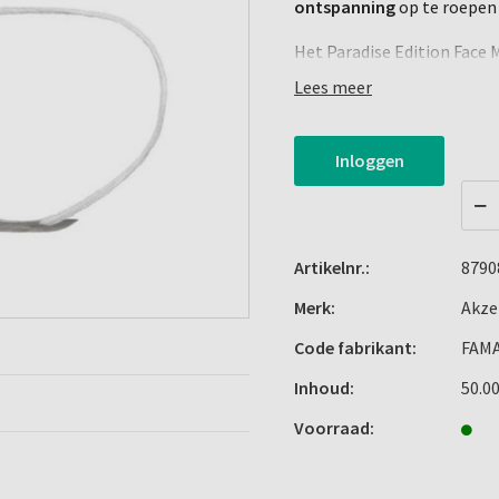
ontspanning
op te roepen 
Het Paradise Edition Face 
van hoogwaardige materia
Lees meer
Het voldoet aan de EN14683
efficiëntie van >= 98% nau
Inloggen
Artikelnr.:
8790
Merk:
Akze
Code fabrikant:
FAM
Inhoud:
50.0
Voorraad: