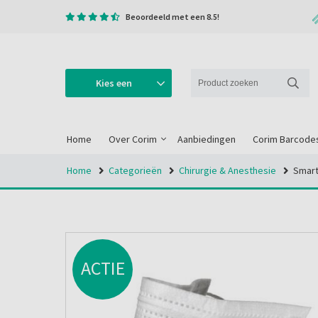
Beoordeeld met een 8.5!
Kies een
categorie
Home
Over Corim
Aanbiedingen
Corim Barcode
Home
Categorieën
Chirurgie & Anesthesie
Smart
ACTIE