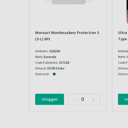
Monoart Mondmaskers Protection 3
Ultra
(3-L) Wit
Type 
Artikelnr.:
018226
Artikel
Merk:
Euronda
Merk:
Code Fabrikant:
217118
Code F
Inhoud:
50.00 Stuks
Inhoud
Voorraad:
Voorra
Inloggen
I