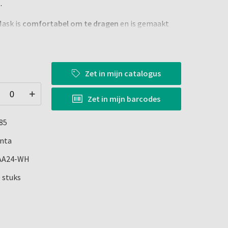
.
Mask is
comfortabel om te dragen
en is gemaakt
len die
prettig aanvoelen op de huid
.
 Type IIR-normen en biedt een hoge filtratie-
wkeurigheid.
Zet in
mijn catalogus
Zet in
mijn barcodes
85
nta
AA24-WH
0 stuks