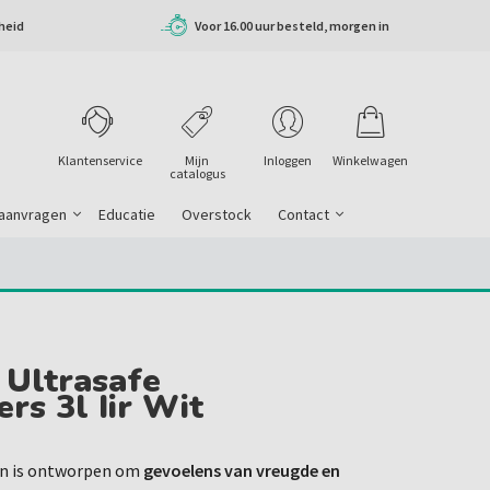
heid
Voor 16.00 uur besteld, morgen in
huis
Klantenservice
Mijn
Inloggen
Winkelwagen
catalogus
 aanvragen
Educatie
Overstock
Contact
 Ultrasafe
s 3l Iir Wit
on is ontworpen om
gevoelens van vreugde en