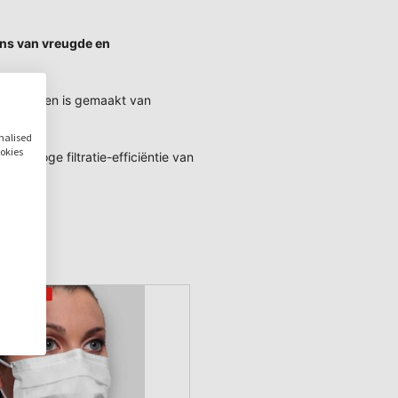
ns van vreugde en
 dragen
en is gemaakt van
 huid
.
onalised
ookies
en hoge filtratie-efficiëntie van