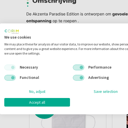
Omschrijving
De Akzenta Paradise Edition is ontworpen om
gevoele
ontspanning
op te roepen .
Het Paradise Edition Face Mask is
comfortabel om te
We use cookies
hoogwaardige materialen die
prettig aanvoelen op de
We may place these for analysis of our visitor data, to improve our website, show pers
content and to give you a great website experience. For more information about the c
Het voldoet aan de EN14683 Type IIR-normen en biedt e
we use open the settings.
>= 98% nauwkeurigheid.
Necessary
Performance
Alternatieve producten
Functional
Advertising
No, adjust
Save selection
Accept all
ACTIE