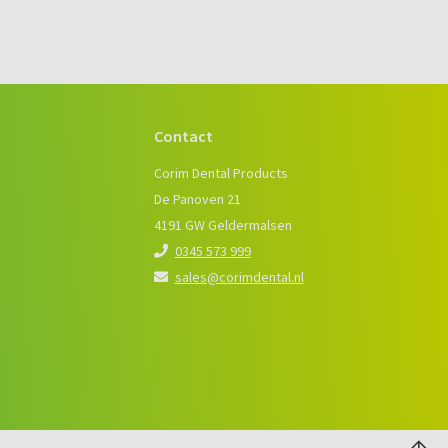
Contact
e
Corim Dental Products
De Panoven 21
4191 GW Geldermalsen
0345 573 999
sales@corimdental.nl