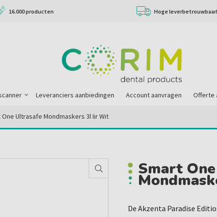
16.000 producten
Hoge leverbetrouwbaar
scanner
Leveranciers aanbiedingen
Account aanvragen
Offerte
 One Ultrasafe Mondmaskers 3l Iir Wit
Smart One
Mondmasker
De Akzenta Paradise Editi