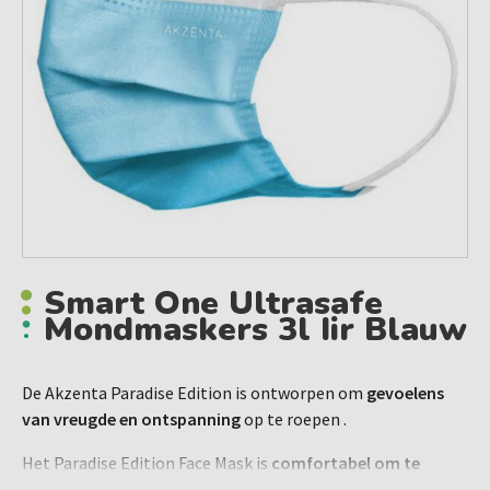
Smart One Ultrasafe
Mondmaskers 3l Iir Blauw
De Akzenta Paradise Edition is ontworpen om
gevoelens
van vreugde en ontspanning
op te roepen .
Het Paradise Edition Face Mask is
comfortabel om te
dragen
en is gemaakt van hoogwaardige materialen