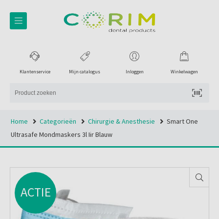
Klantenservice
Mijn catalogus
Inloggen
Winkelwagen
Home
Categorieën
Chirurgie & Anesthesie
Smart One
Ultrasafe Mondmaskers 3l Iir Blauw
ACTIE