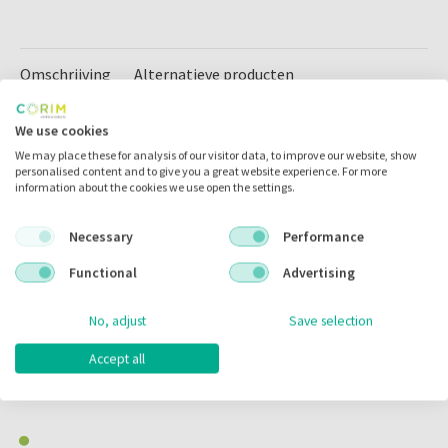
Omschrijving
Alternatieve producten
We use cookies
Omschrijving
We may place these for analysis of our visitor data, to improve our website, show
personalised content and to give you a great website experience. For more
information about the cookies we use open the settings.
De Akzenta Paradise Edition is ontworpen om
gevoelens van
vreugde en ontspanning
op te roepen .
Necessary
Performance
Functional
Advertising
Het Paradise Edition Face Mask is
comfortabel om te
dragen
en is gemaakt van hoogwaardige materialen
No, adjust
Save selection
die
prettig aanvoelen op de huid
.
Accept all
Het voldoet aan de EN14683 Type IIR-normen en biedt een
hoge filtratie-efficiëntie van >= 98% nauwkeurigheid.