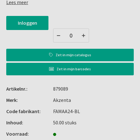
Lees meer
die
prettig aanvoelen op de huid
.
Het voldoet aan de EN14683 Type IIR-normen en biedt een
Inloggen
hoge filtratie-efficiëntie van >= 98% nauwkeurigheid.
Zet in
mijn catalogus
Zet in
mijn barcodes
Artikelnr.:
879089
Merk:
Akzenta
Code fabrikant:
FAMAA24-BL
Inhoud:
50.00 stuks
Voorraad: