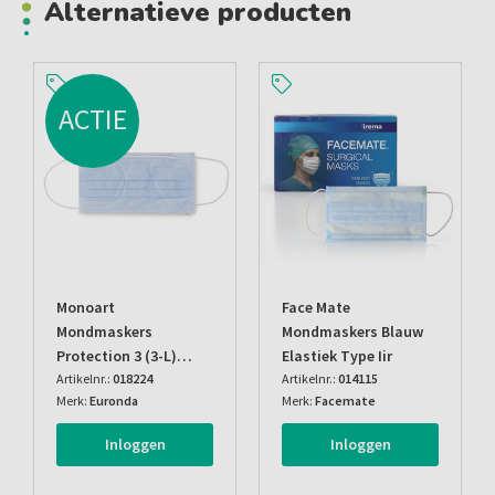
Alternatieve producten
ACTIE
Monoart
Face Mate
Mondmaskers
Mondmaskers Blauw
Protection 3 (3-L)
Elastiek Type Iir
Lichtblauw
Artikelnr.:
018224
Artikelnr.:
014115
Merk:
Euronda
Merk:
Facemate
Inloggen
Inloggen