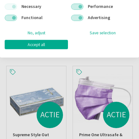
Handvaten
Necessary
Performance
Artikelnr.:
037329
Artikelnr.:
037336
Functional
Advertising
Merk:
Septodont
Merk:
Septodont
Inloggen
Inloggen
No, adjust
Save selection
Accept all
ACTIE
ACTIE
Supreme Style Oat
Prime One Ultrasafe &