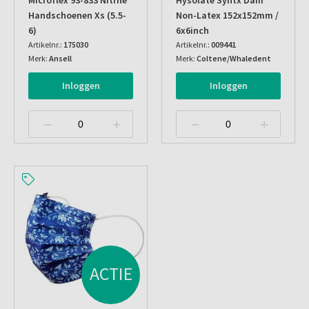
Microflex 93-833 Nitrile
Hysolate Syntx Dam
Handschoenen Xs (5.5-
Non-Latex 152x152mm /
6)
6x6inch
Artikelnr.:
175030
Artikelnr.:
009441
Merk:
Ansell
Merk:
Coltene/Whaledent
Inloggen
Inloggen
ACTIE