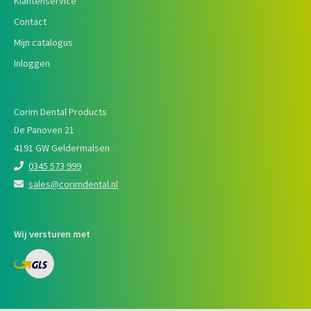
Klantenservice
Contact
Mijn catalogus
Inloggen
Corim Dental Products
De Panoven 21
4191 GW Geldermalsen
0345 573 999
sales@corimdental.nl
Wij versturen met