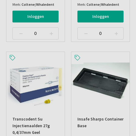
Merk:
Coltene/Whaledent
Merk:
Coltene/Whaledent
Inloggen
Inloggen
Transcodent Su
Insafe Sharps Container
Injectienaalden 27g
Base
0,4/37mm Geel