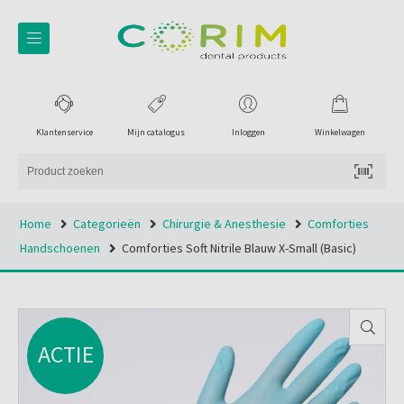
Klantenservice
Mijn catalogus
Inloggen
Winkelwagen
Home
Categorieën
Chirurgie & Anesthesie
Comforties
Handschoenen
Comforties Soft Nitrile Blauw X-Small (basic)
ACTIE