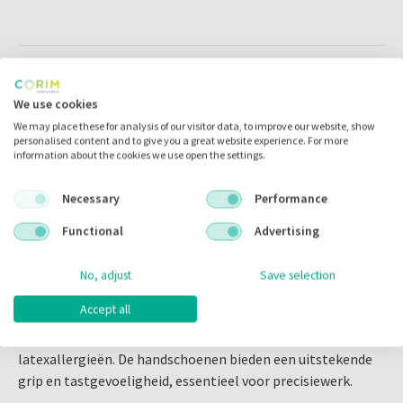
Verkrijgbaar in de maten:
Omschrijving
XS
,
S
,
M
,
L
We use cookies
Bezoek Corim Dental om de Comforties Soft Nitrile Basic
We may place these for analysis of our visitor data, to improve our website, show
Omschrijving
personalised content and to give you a great website experience. For more
handschoenen te bestellen en ontdek ons volledige
information about the cookies we use open the settings.
assortiment aan medische benodigdheden.
Comforties Soft Nitrile Basic Blauw -
Necessary
Performance
X-Small
De Comforties Soft Nitrile Basic handschoenen in blauw,
Functional
Advertising
maat X-Small, bieden uitstekende bescherming en comfort
voor medische en tandheelkundige professionals. Deze
No, adjust
Save selection
handschoenen zijn gemaakt van zacht nitril, wat zorgt
Accept all
voor een hoge mate van flexibiliteit en draagcomfort. Ze
zijn poedervrij, latexvrij en ideaal voor mensen met
latexallergieën. De handschoenen bieden een uitstekende
grip en tastgevoeligheid, essentieel voor precisiewerk.