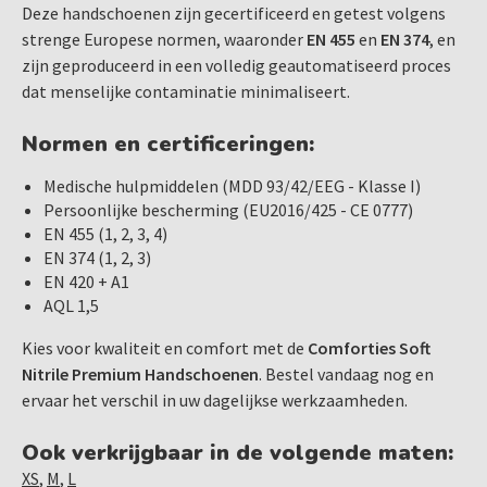
Deze handschoenen zijn gecertificeerd en getest volgens
strenge Europese normen, waaronder
EN 455
en
EN 374
, en
zijn geproduceerd in een volledig geautomatiseerd proces
dat menselijke contaminatie minimaliseert.
Normen en certificeringen:
Medische hulpmiddelen (MDD 93/42/EEG - Klasse I)
Persoonlijke bescherming (EU2016/425 - CE 0777)
EN 455 (1, 2, 3, 4)
EN 374 (1, 2, 3)
EN 420 + A1
AQL 1,5
Kies voor kwaliteit en comfort met de
Comforties Soft
Nitrile Premium Handschoenen
. Bestel vandaag nog en
ervaar het verschil in uw dagelijkse werkzaamheden.
Ook verkrijgbaar in de volgende maten:
XS
,
M
,
L