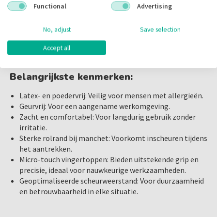
AQL 1,5
Functional
Advertising
De
Comforties Premium Handschoenen
passen zich aan
als een tweede huid en volgen moeiteloos elke
Kies voor kwaliteit en comfort met de
Comforties Soft
No, adjust
Save selection
handbeweging. Dit helpt vermoeidheid aan het einde van de
Nitrile Premium Handschoenen
. Bestel vandaag nog en
dag te verminderen, omdat de handschoenen niet
ervaar het verschil in uw dagelijkse werkzaamheden.
Accept all
uitzetten, maar hun natuurlijke vorm behouden.
Ook verkrijgbaar in de volgende maten:
Belangrijkste kenmerken:
XS
,
M
,
L
Latex- en poedervrij: Veilig voor mensen met allergieën.
Geurvrij: Voor een aangename werkomgeving.
Zacht en comfortabel: Voor langdurig gebruik zonder
irritatie.
Sterke rolrand bij manchet: Voorkomt inscheuren tijdens
het aantrekken.
Micro-touch vingertoppen: Bieden uitstekende grip en
precisie, ideaal voor nauwkeurige werkzaamheden.
Geoptimaliseerde scheurweerstand: Voor duurzaamheid
en betrouwbaarheid in elke situatie.