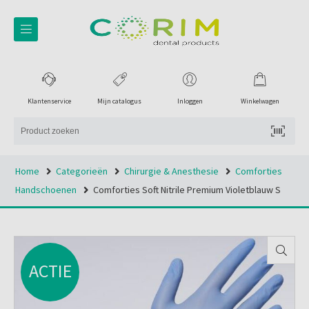
Klantenservice
Mijn catalogus
Inloggen
Winkelwagen
Home
Categorieën
Chirurgie & Anesthesie
Comforties
Handschoenen
Comforties Soft Nitrile Premium Violetblauw S
ACTIE