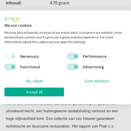
Inhoud:
4.70 gram
Indicaties:
- posterior restauraties (klasse I, II en V)
Voorraad:
Inhoud:
We use cookies
US (A2) / 4,7 gram (2ml)
We may place these for analysis of our visitor data, to improve our website, show
personalised content and to give you a great website experience. For more
Universeel standaard
Omschrijving
information about the cookies we use open the settings.
Necessary
Performance
Omschrijving
Functional
Advertising
No, adjust
Save selection
CLEARFIL ™ PHOTO POSTERIOR
CLEARFIL™PHOTO POSTERIOR is een lichtuithardend, radiopaak,
Accept all
hybride composiet voor restauraties in de premolaar- en molaarstreek.
Het is een excellent product dat uiterst gemakkelijk in gebruik is,
uitstekend hecht, een buitengewone randafsluiting vertoont en een
hoge slijtvastheid kent. Een selectie van zes kleuren garandeert
esthetische en duurzame restauraties. Het rapport van Prati c.s.