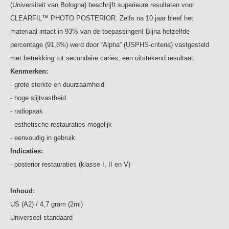
(Universiteit van Bologna) beschrijft superieure resultaten voor
CLEARFIL™ PHOTO POSTERIOR. Zelfs na 10 jaar bleef het
materiaal intact in 93% van de toepassingen! Bijna hetzelfde
percentage (91,8%) werd door “Alpha” (USPHS-criteria) vastgesteld
met betrekking tot secundaire cariës, een uitstekend resultaat.
Kenmerken:
- grote sterkte en duurzaamheid
- hoge slijtvastheid
- radiopaak
- esthetische restauraties mogelijk
- eenvoudig in gebruik
Indicaties:
- posterior restauraties (klasse I, II en V)
Inhoud:
US (A2) / 4,7 gram (2ml)
Universeel standaard