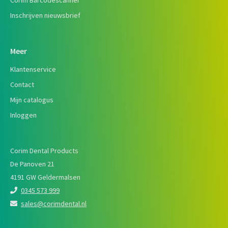
Corim Barcodescanner
Inschrijven nieuwsbrief
Meer
Klantenservice
Contact
Mijn catalogus
Inloggen
Corim Dental Products
De Panoven 21
4191 GW Geldermalsen
0345 573 999
sales@corimdental.nl