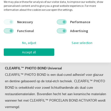
Inhoud:
6.00 ml
We may place these for analysis of our visitor data, to improve our website, show
personalised content and to give you a great website experience. For more
information about the cookies we use open the settings.
Voorraad:
Necessary
Performance
Functional
Advertising
Omschrijving
No, adjust
Save selection
Accept all
Omschrijving
CLEARFIL™ PHOTO BOND Universal
CLEARFIL™ PHOTO BOND is een dual-cured adhesief voor glazuur
en dentine gebaseerd op de total-etch techniek. CLEARFIL™ PHOTO
BOND is ontwikkeld voor zowel lichtuithardende als dual cure
restauratiematerialen. Bovendien hecht het aan keramische materialen
wanneer het met CLEARFIL™ PORCELAIN BOND ACTIVATOR wordt
vermengd.