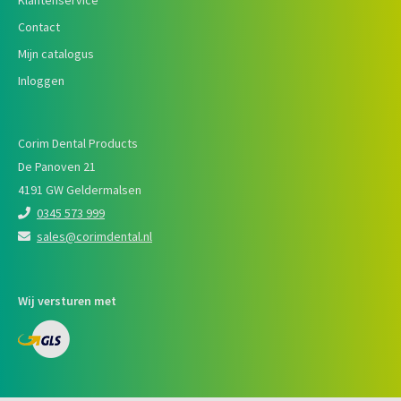
Klantenservice
Contact
Mijn catalogus
Inloggen
Corim Dental Products
De Panoven 21
4191 GW Geldermalsen
0345 573 999
sales@corimdental.nl
Wij versturen met