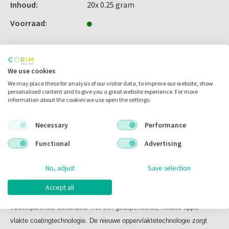
(hoge slijtvastheid), maar beschadigt de antagonist niet
Inhoud:
20x 0.25 gram
•uitstekende mechanische eigenschappen (sterkte,
Voorraad:
duurzaamheid) en grote uithardingsdiepte
•betere randafsluiting zelfs op lange termijn
•gebruiksvriendelijk
•ruime, eenvoudige, nauwkeurige kleurselectie voor
Omschrijving
We use cookies
restauraties in de premolaar- en molaarstreek
We may place these for analysis of our visitor data, to improve our website, show
personalised content and to give you a great website experience. For more
information about the cookies we use open the settings.
Inhoud:
Omschrijving
A3 / 20 x 0,25 gram (0,1ml)
Necessary
Performance
CLEARFIL MAJESTY™ POSTERIOR PLT
Functional
Advertising
No, adjust
Save selection
CLEARFIL MAJESTY™ Posterior is een lichtuithardend, nano-
supergevuld, radiopaak composiet voor restauraties in de premolaar-
Accept all
en molaarstreek. Het bestaat uit nano- en micro-inorganische
vulstofpartikels behandeld met een gedeponeerde, nieuwe opper
vlakte coatingtechnologie. De nieuwe oppervlaktetechnologie zorgt