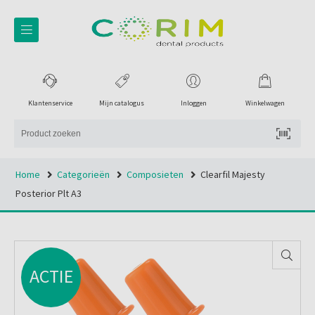
Klantenservice
Mijn catalogus
Inloggen
Winkelwagen
Home
Categorieën
Composieten
Clearfil Majesty
Posterior Plt A3
ACTIE