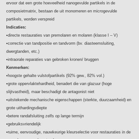
ervoor dat een grote hoeveelheid nanogevulde partikels in de
composietmatrix, bestaan de uit monomeren en microgevulde
partikels, worden verspreid
Indicaties:
•directe restauraties van premolaren en molaren (klasse I – V)
•correctie van tandpositie en tandvorm (bv. diasteemsluiting,
dwergtanden, etc.)
•intraorale reparaties van gebroken kronen/ bruggen
Kenmerken:
•hoogste gehalte vulstofpartikels (92% gew., 82% vol.)
•grote oppervlaktehardheid, benadert die van glazuur (hoge
slijtvastheid), maar beschadigt de antagonist niet
•uitstekende mechanische eigenschappen (sterkte, duurzaamheid) en
grote uithardingsdiepte
•betere randafsluiting zelfs op lange termijn
•gebruiksvriendelijk
•ruime, eenvoudige, nauwkeurige kleurselectie voor restauraties in de