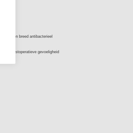
ld
 sterk en breed antibacterieel
rkomt postoperatieve gevoeligheid