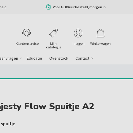
heid
Voor 16.00 uur besteld, morgen in
huis
Klantenservice
Mijn
Inloggen
Winkelwagen
catalogus
 aanvragen
Educatie
Overstock
Contact
ajesty Flow Spuitje A2
spuitje