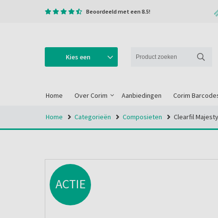
Beoordeeld met een 8.5!
Kies een
categorie
Home
Over Corim
Aanbiedingen
Corim Barcode
Home
Categorieën
Composieten
Clearfil Majest
ACTIE