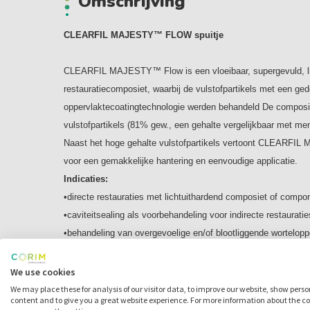
Omschrijving
CLEARFIL MAJESTY™ FLOW spuitje
CLEARFIL MAJESTY™ Flow is een vloeibaar, supergevuld, lic
restauratiecomposiet, waarbij de vulstofpartikels met een g
oppervlaktecoatingtechnologie werden behandeld De composie
vulstofpartikels (81% gew., een gehalte vergelijkbaar met men
Naast het hoge gehalte vulstofpartikels vertoont CLEARFIL
voor een gemakkelijke hantering en eenvoudige applicatie.
Indicaties:
•directe restauraties met lichtuithardend composiet of comp
•caviteitsealing als voorbehandeling voor indirecte restauratie
•behandeling van overgevoelige en/of blootliggende wortelop
•intraorale reparaties van gebroken kronen/bruggen vervaardig
composiet
We use cookies
•oppervlaktebehandeling van prothetische toepassingen vervaa
We may place these for analysis of our visitor data, to improve our website, show pers
content and to give you a great website experience. For more information about the c
en uitgehard composiet