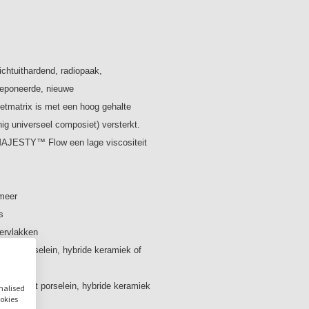
•eerste en enige zelfetsend
•de primer bevat 5% antib
antibacterieel spectrum
•getest en bewezen zelfet
postoperatieve gevoelighe
htuithardend, radiopaak,
•snel en eenvoudig gebruik
edeponeerde, nieuwe
•grote hechtkracht aan gl
tmatrix is met een hoog gehalte
Inhoud:
ig universeel composiet) versterkt.
A2 / 3,2 gram (1,5ml)
 MAJESTY™ Flow een lage viscositeit
omeer
s
pervlakken
d uit porselein, hybride keramiek of
rdigd uit porselein, hybride keramiek
onalised
ookies