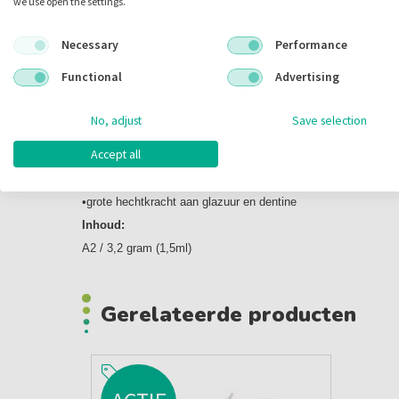
we use open the settings.
•stompopbouw met lichtuithardend of dual-cured composiet
•caviteitsverzegeling onder amalgaamrestauraties
Necessary
Performance
Kenmerken:
Functional
Advertising
•eerste en enige zelfetsende, antibacteriële adhesief ter were
•de primer bevat 5% antibacterieel monomeer (MDPB) met een
No, adjust
Save selection
spectrum
Accept all
•getest en bewezen zelfetsend, 2-staps adhesiefsysteem voo
•snel en eenvoudig gebruik
•grote hechtkracht aan glazuur en dentine
Inhoud:
A2 / 3,2 gram (1,5ml)
Gerelateerde producten