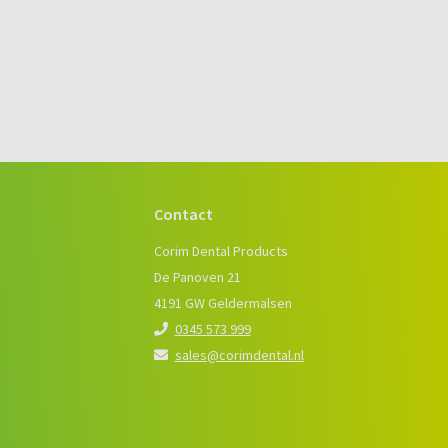
Contact
e
Corim Dental Products
De Panoven 21
4191 GW Geldermalsen
0345 573 999
sales@corimdental.nl