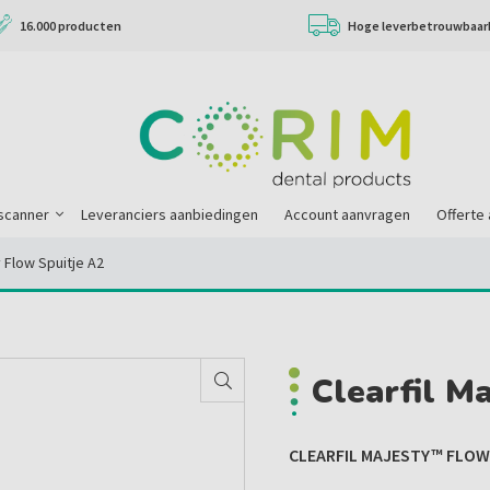
16.000 producten
Hoge leverbetrouwbaar
scanner
Leveranciers aanbiedingen
Account aanvragen
Offerte
y Flow Spuitje A2
Clearfil M
CLEARFIL MAJESTY™ FLOW 