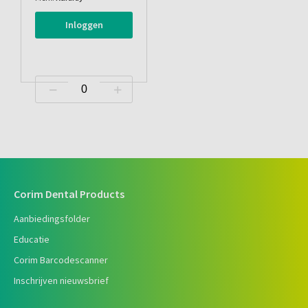
Inloggen
Corim Dental Products
Aanbiedingsfolder
Educatie
Corim Barcodescanner
Inschrijven nieuwsbrief