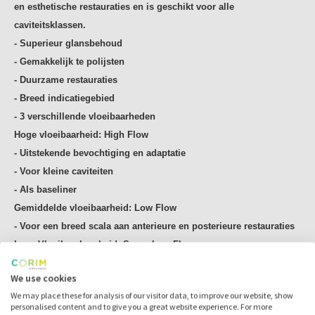
verbeterd door speciale lichtdiffusieclusters, die garant
en
esthetische restauraties en is geschikt voor alle
staan voor
uitstekende eigenschappen voor
caviteitsklassen.
kleuradaptatie en onzichtbare
- Superieur glansbehoud
aansluiting op de tandstructuur.
- Gemakkelijk te polijsten
- Duurzame restauraties
UITSTEKENDE MECHANISCHE EIGENSCHAPPEN
- Breed indicatiegebied
Onze gepatenteerde silaan maakt een hoge vulstofgraad
- 3 verschillende vloeibaarheden
mogelijk
(gewicht tot 78%, volume tot 64%). En staat
Hoge vloeibaarheid: High Flow
daarmee garant voor
- Uitstekende bevochtiging en
adaptatie
superieure mechanische eigenschappen, die het product
- Voor kleine caviteiten
zelfs
voor posterieure restauraties geschikt maken.
- Als baseliner
CLEARFIL MAJESTY™ ES Flow is ontworpen met het oog op
Gemiddelde vloeibaarheid: Low Flow
de beste verwerkingseigenschappen.
- Voor een breed scala aan
anterieure en posterieure
restauraties
Wij gebruiken een gepatenteerd, zelfontwikkelde
silaan
Lage Vloeibaarbaarheid: Super Low Flow
om de vulstofdeeltjes te behandelen. Deze silaan en de
- Ideaal voor de opbouw van
posterieure cusps en randen
submicronals
We use cookies
- Houdt de bestaande vorm
vast
clustervulstoffen (0,18 μm tot 3,5 μm) in CLEARFIL
We may place these for analysis of our visitor data, to improve our website, show
personalised content and to give you a great website experience. For more
MAJESTY™ ES Flow
zorgen voor een gemakkelijk