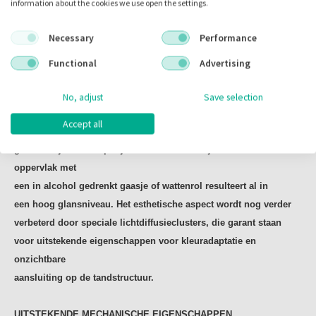
UITZONDERLIJK GEMAKKELIJK TE POLIJSTEN
information about the cookies we use open the settings.
verwerking van het composiet. CLEARFIL
Behoud van glans is een van de belangrijke vereisten
MAJESTY™ ES Flow is een niet-plakkend composiet en
Necessary
Performance
voor
composietrestauraties. De vulstofdeeltjes in CLEARFIL
dankzij het speciale
ontwerp van de needle tip wordt het
MAJESTY™
luchtbelvrij aangebracht.
Functional
Advertising
ES Flow zijn zo ontwikkeld dat ze garant staan voor een
langdurig
glansbehoud van een composietrestauratie. CLEARFIL
No, adjust
Save selection
MAJESTY™
Accept all
ES Flow laat zich binnen enkele seconden bijzonder
gemakkelijk
en snel polijsten. Zelfs even wrijven over het
oppervlak met
een in alcohol gedrenkt gaasje of wattenrol resulteert al in
een
hoog glansniveau. Het esthetische aspect wordt nog verder
verbeterd door speciale lichtdiffusieclusters, die garant staan
voor
uitstekende eigenschappen voor kleuradaptatie en
onzichtbare
aansluiting op de tandstructuur.
UITSTEKENDE MECHANISCHE EIGENSCHAPPEN