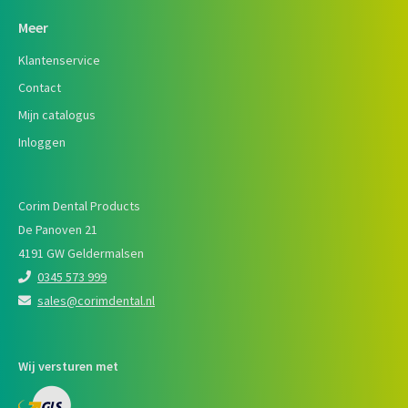
Meer
Klantenservice
Contact
Mijn catalogus
Inloggen
Corim Dental Products
De Panoven 21
4191 GW Geldermalsen
0345 573 999
sales@corimdental.nl
Wij versturen met