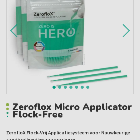
Zeroflox Micro Applicator
Flock-Free
ZerofloX Flock-Vrij Applicatiesysteem voor Nauwkeurige