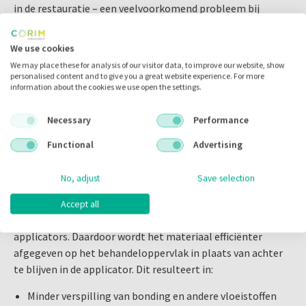
in de restauratie – een veelvoorkomend probleem bij
traditionele applicators.
We use cookies
Geen Loslatende Haren of Vezels
We may place these for analysis of our visitor data, to improve our website, show
In tegenstelling tot veel standaard microbrushes laat
personalised content and to give you a great website experience. For more
information about the cookies we use open the settings.
ZerofloX geen haren of flock-vezels los tijdens gebruik.
Hierdoor voorkomt u contaminatie van bonding- en
Necessary
Performance
restauratiematerialen en werkt u betrouwbaarder en
hygiënischer.
Functional
Advertising
Minder Materiaalverlies, Meer
No, adjust
Save selection
Rendement
De unieke niet-absorberende elastomeerborstels houden
Accept all
aanzienlijk minder bonding vast dan traditionele
applicators. Daardoor wordt het materiaal efficiënter
afgegeven op het behandeloppervlak in plaats van achter
te blijven in de applicator. Dit resulteert in:
Minder verspilling van bonding en andere vloeistoffen