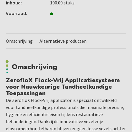
Inhoud:
100.00 stuks
applicators. Daardoor wordt het materiaal efficiënter
afgegeven op het behandeloppervlak in plaats van achter
Voorraad:
te blijven in de applicator. Dit resulteert in:
Minder verspilling van bonding en andere vloeistoffen
Lagere materiaalkosten
Omschrijving
Alternatieve producten
Constante en gecontroleerde applicatie
Optimale Precisie en Gebruiksgemak
Omschrijving
De flexibele, zachte kop biedt uitstekende toegang tot
moeilijk bereikbare plekken in de mond. Dankzij de
ZerofloX Flock-Vrij Applicatiesysteem
ergonomische driehoekige handgreep met dubbele
voor Nauwkeurige Tandheelkundige
buigpunten werkt u comfortabel en uiterst nauwkeurig
Toepassingen
tijdens iedere behandeling.
De ZerofloX Flock-Vrij applicator is speciaal ontwikkeld
voor tandheelkundige professionals die maximale precisie,
hygiëne en efficiëntie eisen tijdens restauratieve
behandelingen. Dankzij de innovatieve vezelvrije
elastomeerborstelharen blijven er geen losse vezels achter