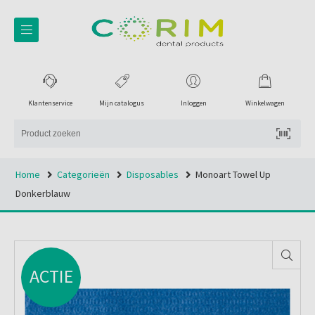
Klantenservice
Mijn catalogus
Inloggen
Winkelwagen
Home
Categorieën
Disposables
Monoart Towel Up
Donkerblauw
ACTIE