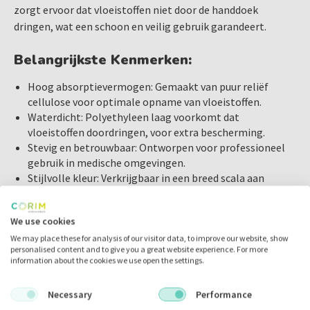
zorgt ervoor dat vloeistoffen niet door de handdoek
dringen, wat een schoon en veilig gebruik garandeert.
Belangrijkste Kenmerken:
Hoog absorptievermogen: Gemaakt van puur reliëf
cellulose voor optimale opname van vloeistoffen.
Waterdicht: Polyethyleen laag voorkomt dat
vloeistoffen doordringen, voor extra bescherming.
Stevig en betrouwbaar: Ontworpen voor professioneel
gebruik in medische omgevingen.
Stijlvolle kleur: Verkrijgbaar in een breed scala aan
kleuren, waaronder lila voor een frisse en moderne
uitstraling.
We use cookies
Afmetingen:
We may place these for analysis of our visitor data, to improve our website, show
33x45 cm
personalised content and to give you a great website experience. For more
information about the cookies we use open the settings.
Verpakking:
donkerblauw
Necessary
Performance
500 stuks per verpakking