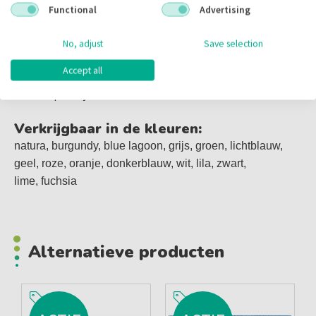
Functional
Advertising
Maak uw praktijk compleet met de stijlvolle en
betrouwbare Monoart Premium Handdoekjes. Ideaal voor
No, adjust
Save selection
een hygiënische en professionele uitstraling. Beschikbaar
Accept all
in diverse kleuren, zodat u altijd de juiste keuze kunt maken
voor uw praktijk.
Verkrijgbaar in de kleuren:
natura, burgundy, blue lagoon, grijs, groen, lichtblauw,
geel, roze, oranje, donkerblauw, wit, lila, zwart,
lime
,
fuchsia
Alternatieve producten