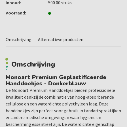
kleuren, waaronder lila voor een frisse en moderne
Inhoud:
500.00 stuks
uitstraling.
Voorraad:
Afmetingen:
33x45 cm
Verpakking:
Omschrijving
Alternatieve producten
donkerblauw
500 stuks per verpakking
Maak uw praktijk compleet met de stijlvolle en
Omschrijving
betrouwbare Monoart Premium Handdoekjes. Ideaal voor
een hygiënische en professionele uitstraling. Beschikbaar
Monoart Premium Geplastificeerde
Handdoekjes - Donkerblauw
in diverse kleuren, zodat u altijd de juiste keuze kunt maken
voor uw praktijk.
De Monoart Premium Handdoekjes bieden professionele
kwaliteit dankzij de combinatie van hoog-absorberende
Verkrijgbaar in de kleuren:
cellulose en een waterdichte polyethyleen laag. Deze
natura, burgundy, blue lagoon, grijs, groen, lichtblauw,
handdoekjes zijn perfect voor gebruik in tandartspraktijken
geel, roze, oranje, donkerblauw, wit, lila, zwart,
en andere medische omgevingen waar hygiëne en
lime
bescherming essentieel zijn. De waterdichte eigenschap
,
fuchsia