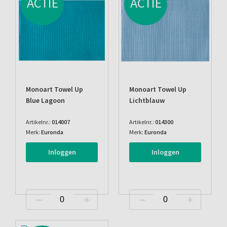
ACTIE
ACTIE
Monoart Towel Up
Monoart Towel Up
Blue Lagoon
Lichtblauw
Artikelnr.:
014007
Artikelnr.:
014300
Merk:
Euronda
Merk:
Euronda
Inloggen
Inloggen