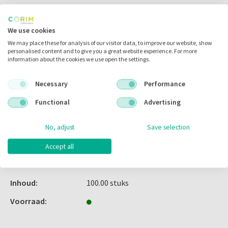
Inloggen
We use cookies
We may place these for analysis of our visitor data, to improve our website, show
personalised content and to give you a great website experience. For more
information about the cookies we use open the settings.
Zet in
mijn catalogus
Necessary
Performance
Zet in
mijn barcodes
Functional
Advertising
No, adjust
Save selection
Artikelnr.:
702061
Merk:
Corim Dental
Accept all
Code fabrikant:
09010-W
Inhoud:
100.00 stuks
Voorraad: