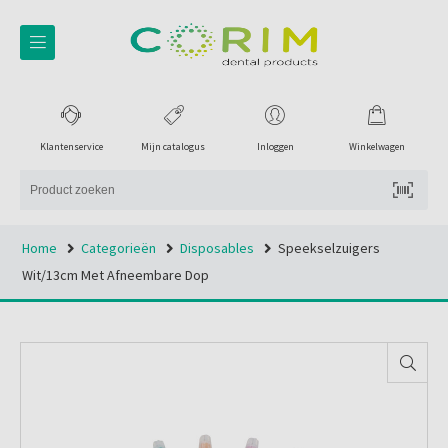
Klantenservice
Mijn catalogus
Inloggen
Winkelwagen
Home
Categorieën
Disposables
Speekselzuigers
Wit/13cm Met Afneembare Dop