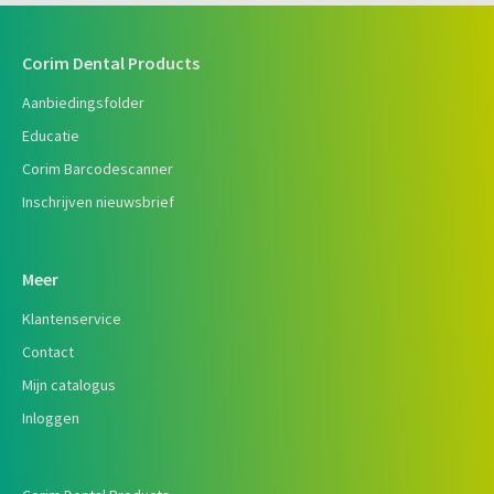
Corim Dental Products
Aanbiedingsfolder
Educatie
Corim Barcodescanner
Inschrijven nieuwsbrief
Meer
Klantenservice
Contact
Mijn catalogus
Inloggen