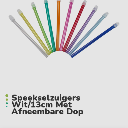
Speekselzuigers
Wit/13cm Met
Afneembare Dop