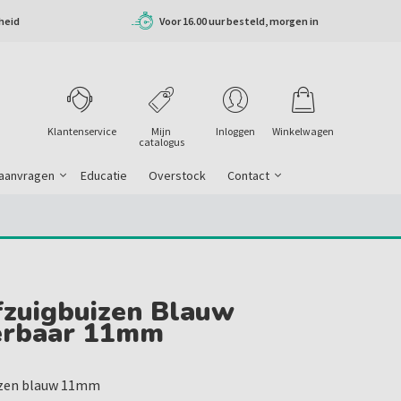
heid
Voor 16.00 uur besteld, morgen in
huis
Klantenservice
Mijn
Inloggen
Winkelwagen
catalogus
 aanvragen
Educatie
Overstock
Contact
fzuigbuizen Blauw
erbaar 11mm
izen blauw 11mm