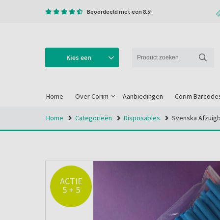
Beoordeeld met een 8.5!
Kies een
categorie
Home
Over Corim
Aanbiedingen
Corim Barcode
Home
Categorieën
Disposables
Svenska Afzuig
ACTIE
5 + 5