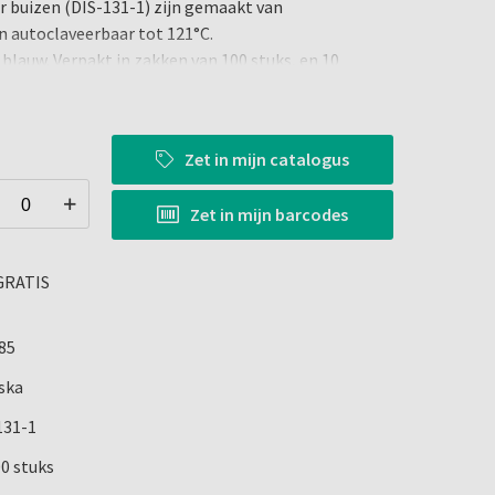
r buizen
(DIS-131-1)
zijn gemaakt van
en
autoclaveerbaar
tot 121°C.
:
blauw.
Verpakt in zakken van 100 stuks, en 10
 een afgeronde grip conus.
Het product wordt niet-
Zet in
mijn catalogus
Zet in
mijn barcodes
 GRATIS
85
ska
131-1
00 stuks