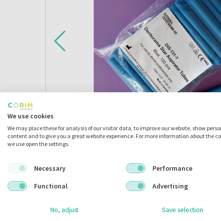
We use cookies
We may place these for analysis of our visitor data, to improve our website, show pers
content and to give you a great website experience. For more information about the c
we use open the settings.
Necessary
Performance
Omschrijving
Functional
Advertising
No, adjust
Save selection