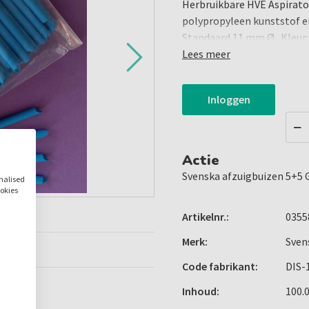
Herbruikbare HVE Aspirato
polypropyleen kunststof 
Standaard 11 mm Ø. Kleur
zakken / karton.
Lees meer
Het is stil, sterk en heeft
steriel geleverd.
Inloggen
Actie
Svenska afzuigbuizen 5+5
onalised
ookies
Artikelnr.:
0355
Merk:
Sven
Code fabrikant:
DIS-
Inhoud:
100.