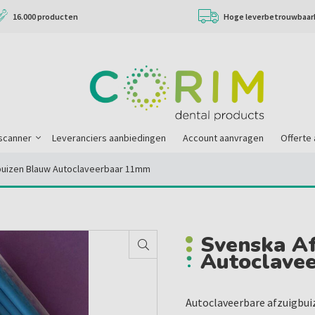
16.000 producten
Hoge leverbetrouwbaar
scanner
Leveranciers aanbiedingen
Account aanvragen
Offerte
buizen Blauw Autoclaveerbaar 11mm
Svenska A
Autoclave
Autoclaveerbare afzuigbu