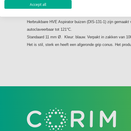
Omschrijving
Accept all
Autoclaveerbare afzuigbuizen blauw 11mm
Herbruikbare HVE Aspirator buizen
(DIS-131-1)
zijn gemaakt 
autoclaveerbaar
tot 121°C.
Standaard 11 mm Ø. Kleur:
blauw.
Verpakt in zakken van 100
Het is stil, sterk en heeft een afgeronde grip conus.
Het produ