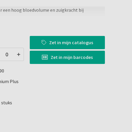
or een hoog bloedvolume en zuigkracht bij
 zuigslang
voor optimale bediening, stevig genoeg voor
Zet in
mijn catalogus
Zet in
mijn barcodes
polijst binnenoppervlak en rand voor een stille
 de patiënt
90
l, lichtblauw, lichtgroen, limoen en geel
ium Plus
bruik, tot 134°C
0 stuks
bruik