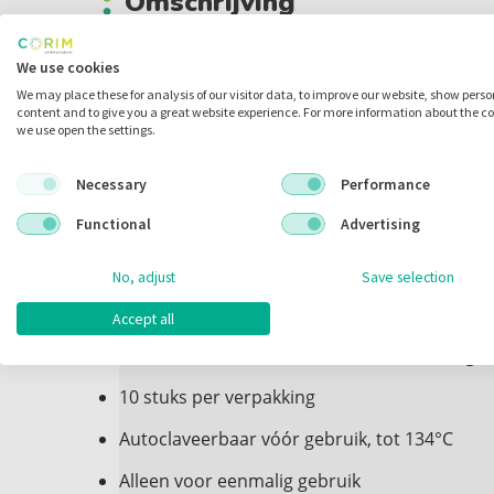
Omschrijving
HVE Hoekige Afzuigbuizen 16
We use cookies
We may place these for analysis of our visitor data, to improve our website, show pers
Chirurgische canules voor een hoog bloedvol
content and to give you a great website experience. For more information about the c
we use open the settings.
chirurgische ingrepen
Past op Europese 16 mm zuigslang
Necessary
Performance
Ergonomisch ontworpen voor optimale bedie
Functional
Advertising
wangretractie.
No, adjust
Save selection
Hoogwaardig, volledig gepolijst binnenopperv
werking en comfort voor de patiënt
Accept all
Diverse kleuren: lavendel, lichtblauw, lichtgr
10 stuks per verpakking
Autoclaveerbaar vóór gebruik, tot 134°C
Alleen voor eenmalig gebruik