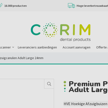
16.000 producten
Hoge leverbetrouwbaar
scanner
Leveranciers aanbiedingen
Account aanvragen
Offerte
zuigcanulen Adult Large 24mm
Premium P
Adult Lar
HVE Hoekige Afzuigbuize