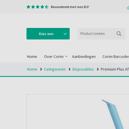
Beoordeeld met een 8.5!
Kies een
categorie
Home
Over Corim
Aanbiedingen
Corim Barcode
Home
Categorieën
Disposables
Premium Plus Af