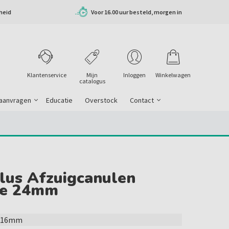
heid
Voor 16.00 uur besteld, morgen in
huis
Klantenservice
Mijn
Inloggen
Winkelwagen
catalogus
 aanvragen
Educatie
Overstock
Contact
lus Afzuigcanulen
ge 24mm
n 16mm