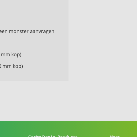
u een monster aanvragen
4 mm kop)
0 mm kop)
Corim Dental Products
Meer