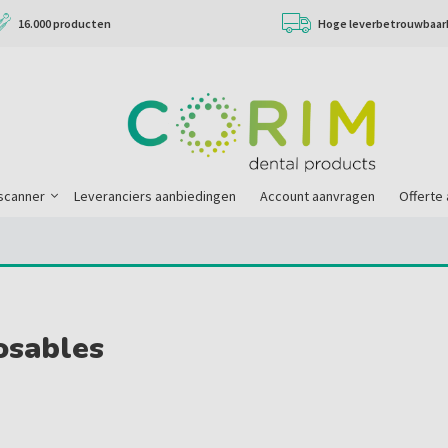
16.000 producten
Hoge leverbetrouwbaar
scanner
Leveranciers aanbiedingen
Account aanvragen
Offerte
osables