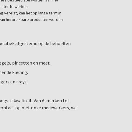
nders besteed zou worden aan het
iënter te werken.
 vereist, kan het op lange termijn
n van herbruikbare producten worden
specifiek afgestemd op de behoeften
gels, pincetten en meer.
ende kleding.
gers en trays.
hoogste kwaliteit. Van A-merken tot
m contact op met onze medewerkers, we