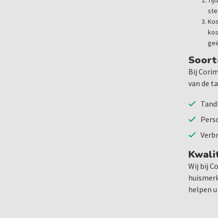
Tij
ste
Kos
kos
geë
Soort
Bij Cori
van de t
Tand
Pers
Verbr
Kwali
Wij bij 
huismerk
helpen u