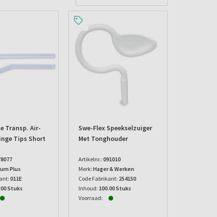
e Transp. Air-
Swe-Flex Speekselzuiger
inge Tips Short
Met Tonghouder
78077
Artikelnr.:
091010
um Plus
Merk:
Hager & Werken
ant:
011E
Code Fabrikant:
254150
.00 Stuks
Inhoud:
100.00 Stuks
Voorraad: