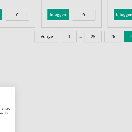
Inloggen
Inlogge
Vorige
1
25
26
...
onalised
ookies