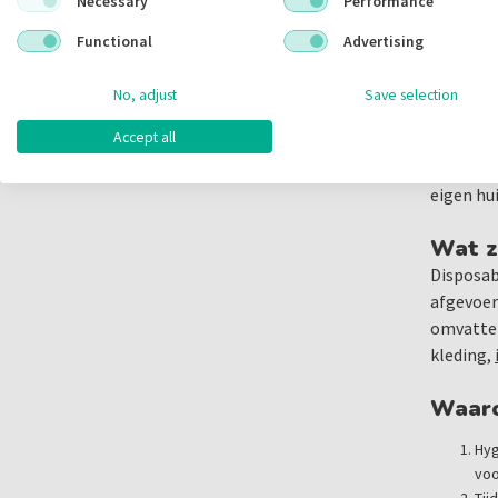
Necessary
Performance
Functional
Advertising
Cor
No, adjust
Save selection
Bij Cori
Accept all
tandheel
leveranc
eigen hu
Wat z
Disposab
afgevoer
omvatten
kleding,
Waaro
Hyg
voo