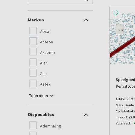
Merken
Abca
Acteon
Akzenta
Alan
Asa
Speelgoed
Astek
Penciltop
Toon meer
Artikelnr.:
23
Merk:
Denlo
Code Fabrik
Disposables
Inhoud:
72.
Voorraad:
Ademhaling