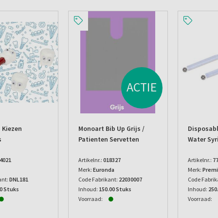
ACTIE
 Kiezen
Monoart Bib Up Grijs /
Disposabl
s
Patienten Servetten
Water Syr
4021
Artikelnr.:
018327
Artikelnr.:
7
Merk:
Euronda
Merk:
Premi
ant:
DNL181
Code Fabrikant:
22030007
Code Fabrik
00 Stuks
Inhoud:
150.00 Stuks
Inhoud:
250
Voorraad:
Voorraad: