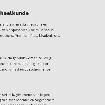
dheelkunde
elang zijn in elke medische en
 van disposables. Corim Dental is
ovations, Premium Plus, Liradent, ons
ik. Na gebruik worden ze veilig
sche en tandheelkundige sector
n,
mondmaskers
, beschermende
an strikte hygiënenormen. Ze helpen
en tussen patiënten en zorgverleners.