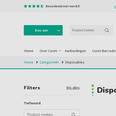
Beoordeeld met een 8.5!
Kies een
categorie
Home
Over Corim
Aanbiedingen
Corim Barcode
Home
Categorieën
Disposables
Filters
Disp
Wis alles
Trefwoord