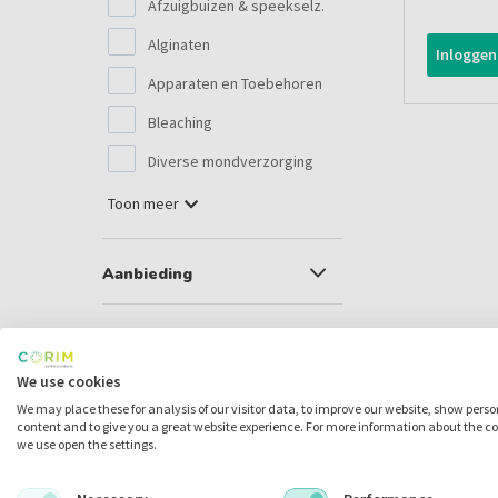
Afzuigbuizen & speekselz.
Alginaten
Inloggen
Apparaten en Toebehoren
Bleaching
Diverse mondverzorging
Toon meer
Aanbieding
Voorraad
We use cookies
Mijn catalogus
We may place these for analysis of our visitor data, to improve our website, show pers
content and to give you a great website experience. For more information about the c
we use open the settings.