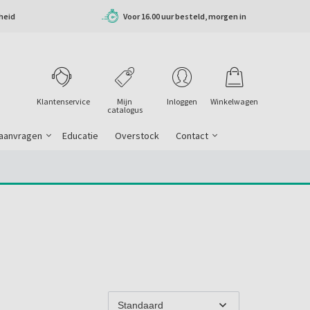
heid
Voor 16.00 uur besteld, morgen in
huis
Klantenservice
Mijn
Inloggen
Winkelwagen
catalogus
 aanvragen
Educatie
Overstock
Contact