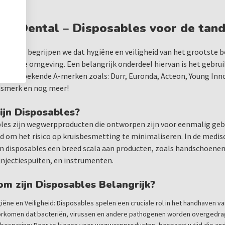
im Dental – Disposables voor de tan
m Dental begrijpen we dat hygiëne en veiligheid van het grootste b
kundige omgeving. Een belangrijk onderdeel hiervan is het gebruik
ier van bekende A-merken zoals: Durr, Euronda, Acteon, Young Inn
ismerk en nog meer!
ijn Disposables?
les zijn wegwerpproducten die ontworpen zijn voor eenmalig gebru
d om het risico op kruisbesmetting te minimaliseren. In de medi
 disposables een breed scala aan producten, zoals handschoene
injectiespuiten
, en
instrumenten
.
m zijn Disposables Belangrijk?
iëne en Veiligheid: Disposables spelen een cruciale rol in het handhaven v
rkomen dat bacteriën, virussen en andere pathogenen worden overgedrag