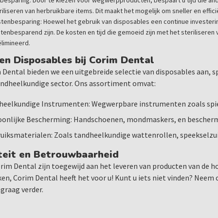
dbesparing: Door te kiezen voor wegwerpproducten, bespaart u tijd die a
riliseren van herbruikbare items. Dit maakt het mogelijk om sneller en effic
tenbesparing: Hoewel het gebruik van disposables een continue investering
tenbesparend zijn. De kosten en tijd die gemoeid zijn met het sterilisere
limineerd.
en Disposables bij Corim Dental
m Dental bieden we een uitgebreide selectie van disposables aan, 
andheelkundige sector. Ons assortiment omvat:
heelkundige Instrumenten: Wegwerpbare instrumenten zoals spie
oonlijke Bescherming: Handschoenen, mondmaskers, en bescherm
uiksmaterialen: Zoals tandheelkundige wattenrollen, speekselzui
teit en Betrouwbaarheid
Corim Dental zijn toegewijd aan het leveren van producten van de 
en, Corim Dental heeft het voor u! Kunt u iets niet vinden? Nee
 graag verder.