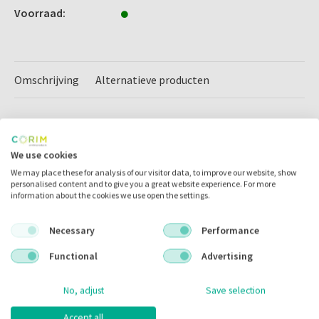
Voorraad:
Omschrijving
Alternatieve producten
Omschrijving
We use cookies
We may place these for analysis of our visitor data, to improve our website, show
K-Files / Stainless Steel
personalised content and to give you a great website experience. For more
information about the cookies we use open the settings.
Roestvrijstalen Handfiles:
Necessary
Performance
- Reinigen van het wortelkanaal en het vormgeven van instrumenten
- biedt superieure snij efficiëntie bij het inbrengen, terugtrekking en
Functional
Advertising
proces afhandeling
- ergonomische kleurcodering van de handle biedt comfort en
No, adjust
Save selection
uitstekende feedback
Accept all