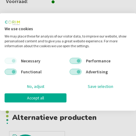
Voorraad:
We use cookies
Omschrijving
Alternatieve producten
We may place these for analysis of our visitor data, to improve our website, show
personalised content and to give you a great website experience. For more
information about the cookies we use open the settings.
Omschrijving
Necessary
Performance
NIC V-Blue file
Functional
Advertising
Nieuwe generatie vijlen bieden gebruiksgemak en verhoogde
No, adjust
Save selection
flexibiliteitbij het voorbereiden van wortelkanalen.
Alternatief voor de Reciproc Blue
Accept all
Alternatieve producten