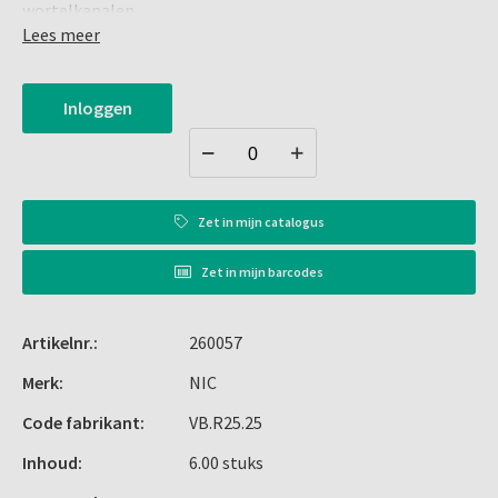
wortelkanalen.
Lees meer
Alternatief voor de Reciproc Blue
Inloggen
Zet in
mijn catalogus
Zet in
mijn barcodes
Artikelnr.:
260057
Merk:
NIC
Code fabrikant:
VB.R25.25
Inhoud:
6.00 stuks