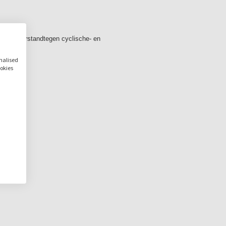
n en weerstandtegen cyclische- en
onalised
ookies