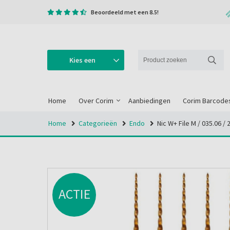
Beoordeeld met een 8.5!
Kies een
categorie
Home
Over Corim
Aanbiedingen
Corim Barcode
Home
Categorieën
Endo
Nic W+ File M / 035.06 
ACTIE