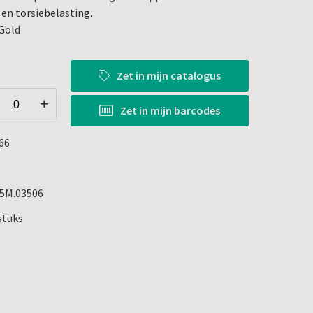
en torsiebelasting.
Gold
Zet in
mijn catalogus
Zet in
mijn barcodes
66
5M.03506
stuks