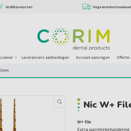
16.000 producten
Hoge leverbetrouwbaar
scanner
Leveranciers aanbiedingen
Account aanvragen
Offerte
/ 25mm
Nic W+ Fil
W+ file
Extra warmtebehandeling 