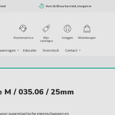
heid
Voor 16.00 uur besteld, morgen in
huis
Klantenservice
Mijn
Inloggen
Winkelwagen
catalogus
 aanvragen
Educatie
Overstock
Contact
e M / 035.06 / 25mm
voor superelastische eigenschappen en