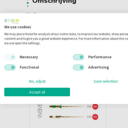
Omschrijving
W+ file
Extra warmtebehandeling voor superelastische eigenschappe
We use cookies
torsiebelasting.
We may place these for analysis of our visitor data, to improve our website, show pers
Alternatief voor WaveOne Gold
content and to give you a great website experience. For more information about the c
we use open the settings.
Alternatieve producten
Necessary
Performance
Functional
Advertising
No, adjust
Save selection
ACTIE
Accept all