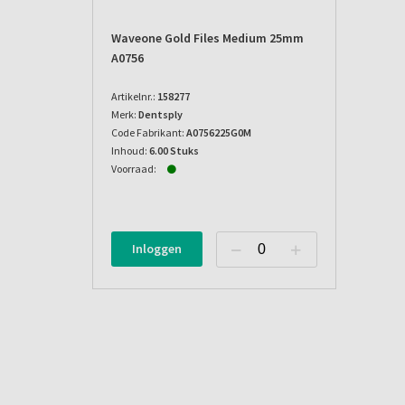
Waveone Gold Files Medium 25mm
A0756
Artikelnr.:
158277
Merk:
Dentsply
Code Fabrikant:
A0756225G0M
Inhoud:
6.00 Stuks
Voorraad:
Inloggen