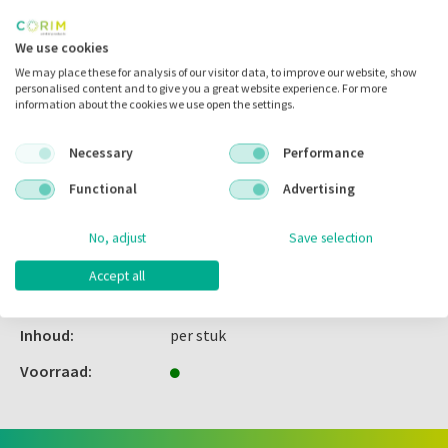
Inloggen
We use cookies
We may place these for analysis of our visitor data, to improve our website, show
personalised content and to give you a great website experience. For more
information about the cookies we use open the settings.
Zet in
mijn catalogus
Necessary
Performance
Zet in
mijn barcodes
Functional
Advertising
Artikelnr.:
006052
No, adjust
Save selection
Merk:
Dentamerica
Accept all
Code fabrikant:
A177408
Inhoud:
per stuk
Voorraad: