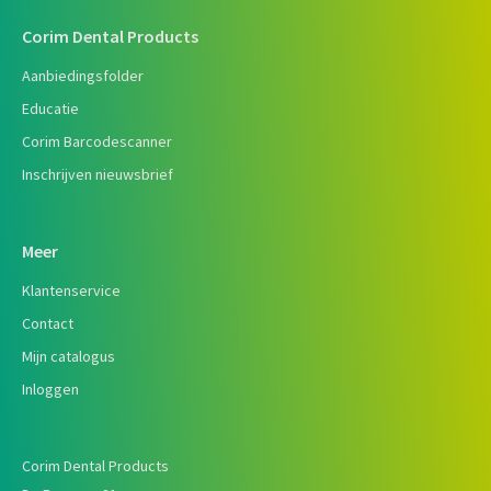
Corim Dental Products
Aanbiedingsfolder
Educatie
Corim Barcodescanner
Inschrijven nieuwsbrief
Meer
Klantenservice
Contact
Mijn catalogus
Inloggen
Corim Dental Products