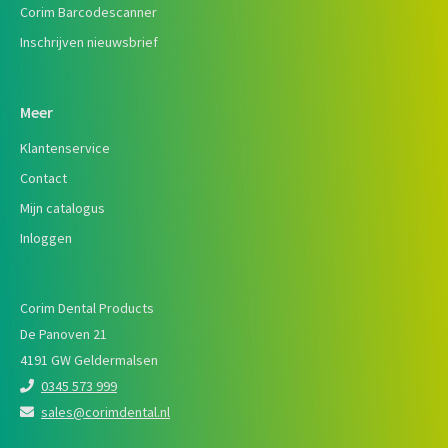
Corim Barcodescanner
Inschrijven nieuwsbrief
Meer
Klantenservice
Contact
Mijn catalogus
Inloggen
Corim Dental Products
De Panoven 21
4191 GW Geldermalsen
0345 573 999
sales@corimdental.nl