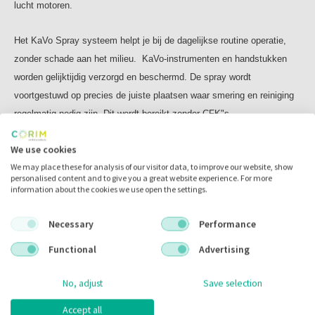
lucht motoren.
Het KaVo Spray systeem helpt je bij de dagelijkse routine operatie,
zonder schade aan het milieu. KaVo-instrumenten en handstukken
worden gelijktijdig verzorgd en beschermd. De spray wordt
voortgestuwd op precies de juiste plaatsen waar smering en reiniging
regelmatig nodig zijn. Dit wordt bereikt zonder CFK"s
(chloorfluorkoolwaterstoffen).
We use cookies
Goed onderhoud met KaVo Spray bespaart tijd, geld en moeite
We may place these for analysis of our visitor data, to improve our website, show
De twee herbruikbare sproeikoppen (Deze zitten niet standaard bij de
personalised content and to give you a great website experience. For more
spraybus, zijn apart te bestellen) (Multiflex en Quick) kunnen worden
information about the cookies we use open the settings.
uitgewisseld op een spuitbus.
Necessary
Performance
Inhoud:
Functional
Advertising
500 ml (excl. de spraykoppen)
No, adjust
Save selection
Accept all