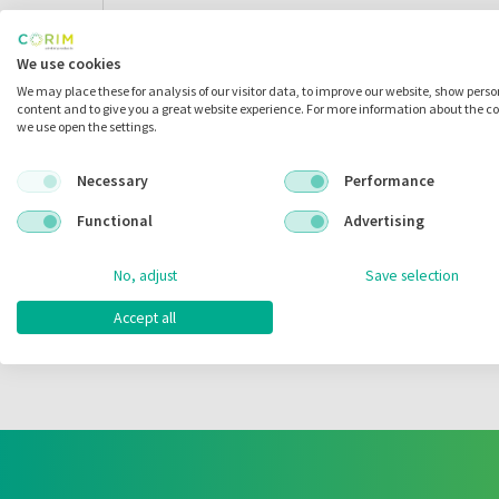
We use cookies
We may place these for analysis of our visitor data, to improve our website, show pers
content and to give you a great website experience. For more information about the c
we use open the settings.
Necessary
Performance
Functional
Advertising
No, adjust
Save selection
Accept all