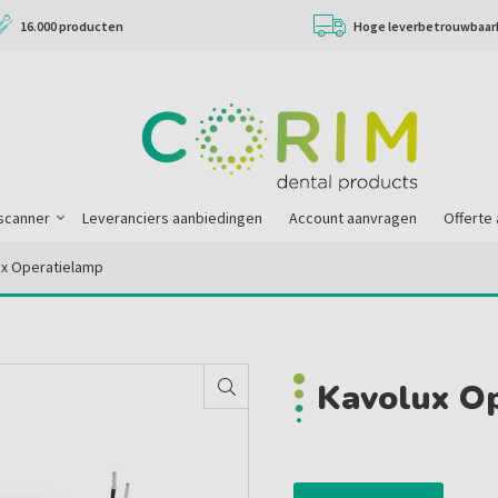
16.000 producten
Hoge leverbetrouwbaar
scanner
Leveranciers aanbiedingen
Account aanvragen
Offerte
ux Operatielamp
Kavolux O