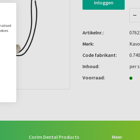
Inloggen
onalised
ookies
Artikelnr.:
0762
Merk:
Kavo
Code fabrikant:
0.74
Inhoud:
per 
Voorraad:
Corim Dental Products
Meer