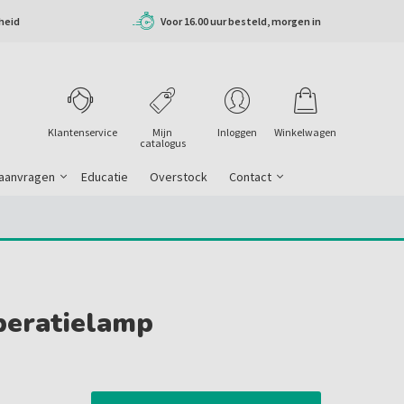
heid
Voor 16.00 uur besteld, morgen in
huis
Klantenservice
Mijn
Inloggen
Winkelwagen
catalogus
 aanvragen
Educatie
Overstock
Contact
peratielamp