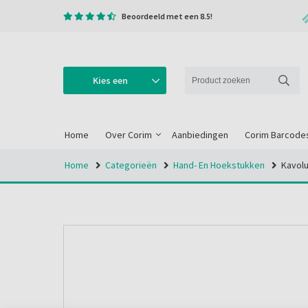
Beoordeeld met een 8.5!
Kies een
categorie
Home
Over Corim
Aanbiedingen
Corim Barcode
Home
Categorieën
Hand- En Hoekstukken
Kavol