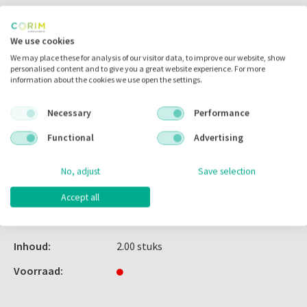
Inloggen
We use cookies
We may place these for analysis of our visitor data, to improve our website, show
personalised content and to give you a great website experience. For more
information about the cookies we use open the settings.
Zet in
mijn catalogus
Necessary
Performance
Zet in
mijn barcodes
Functional
Advertising
No, adjust
Save selection
Artikelnr.:
114047
Merk:
EMS
Accept all
Code fabrikant:
FS-461
Inhoud:
2.00 stuks
Voorraad: