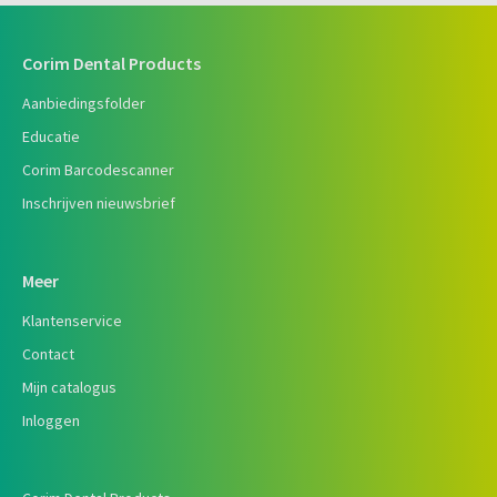
Corim Dental Products
Aanbiedingsfolder
Educatie
Corim Barcodescanner
Inschrijven nieuwsbrief
Meer
Klantenservice
Contact
Mijn catalogus
Inloggen