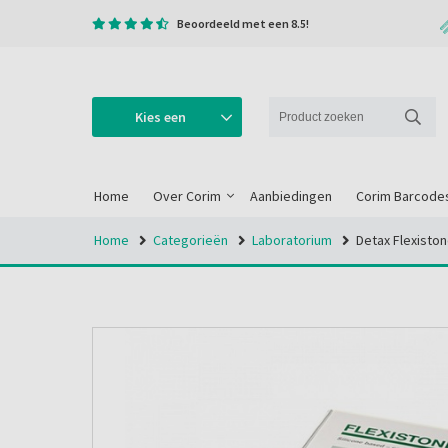
Beoordeeld met een 8.5!
Kies een
categorie
Home
Over Corim
Aanbiedingen
Corim Barcode
Home
Categorieën
Laboratorium
Detax Flexiston