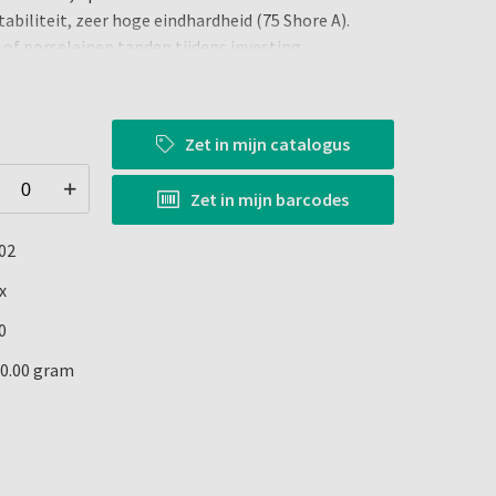
tabiliteit, zeer hoge eindhardheid (75 Shore A).
-of porseleinen tanden tijdens investing.
egepast in een enkele procedure op acryl tanden en
nne, zeer hard isolerende laag voor het bevestigen
ersen. Geen retentie kristallen nodig.
Zet in
mijn catalogus
Zet in
mijn barcodes
02
x
0
50.00 gram