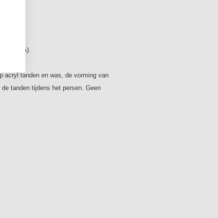
75 Shore A).
ting.
p acryl tanden en was, de vorming van
 de tanden tijdens het persen. Geen