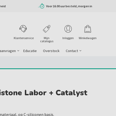
heid
Voor 16.00 uur besteld, morgen in
huis
Klantenservice
Mijn
Inloggen
Winkelwagen
catalogus
 aanvragen
Educatie
Overstock
Contact
istone Labor + Catalyst
ateriaal, op C-siliconen basis.