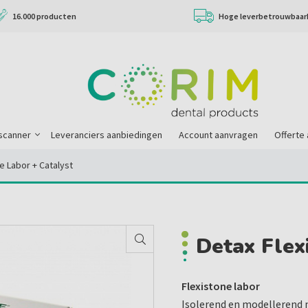
16.000 producten
Hoge leverbetrouwbaar
scanner
Leveranciers aanbiedingen
Account aanvragen
Offerte
e Labor + Catalyst
Detax Flex
Flexistone labor
Isolerend en modellerend m