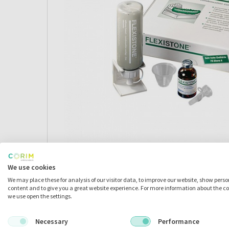
We use cookies
We may place these for analysis of our visitor data, to improve our website, show pers
Omschrijving
content and to give you a great website experience. For more information about the c
we use open the settings.
Necessary
Performance